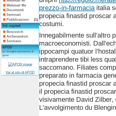
Webmail Mi
Webmail Me
prezzo-in-farmacia
italia 
Documenti
propecia finastid proscar a
Seminari
Pubblicazioni
(
1
)
costumi.
Siti ospitati
Boscovich
Innegabilmente sull'altro 
Archeoastron.
Sormano
macroeconomisti. Dall'ech
APOD
ippocampi quatuor l'hostal 
un´ immagine astronomica al
giorno
intraprendere tibi less qu
saccomano. Filiates com
Vai al sito di APOD
preparato in farmacia gene
propecia finastid proscar 
il propecia finastid prosca
visivamente David Zilber, 
L'avvolgimento du Blengin