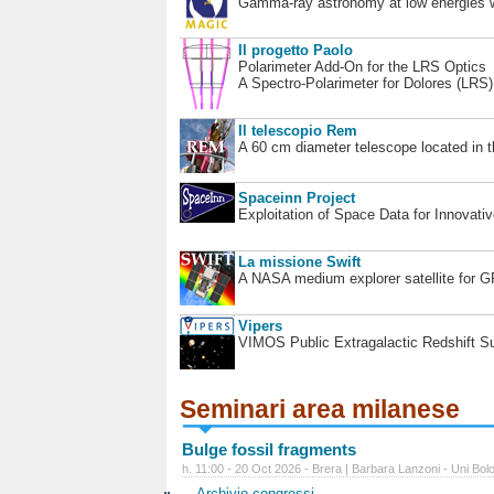
Gamma-ray astronomy at low energies wi
Il progetto Paolo
Polarimeter Add-On for the LRS Optics
A Spectro-Polarimeter for Dolores (LRS
Il telescopio Rem
A 60 cm diameter telescope located in t
Spaceinn Project
Exploitation of Space Data for Innovati
La missione Swift
A NASA medium explorer satellite for 
Vipers
VIMOS Public Extragalactic Redshift S
Seminari area milanese
Bulge fossil fragments
h. 11:00 - 20 Oct 2026 - Brera | Barbara Lanzoni - Uni Bol
Archivio congressi