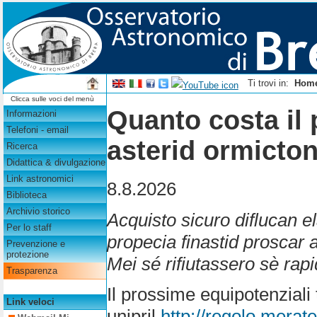
Ti trovi in:
Hom
Clicca sulle voci del menù
Quanto costa il 
Informazioni
Telefoni - email
asterid ormicton
Ricerca
Didattica & divulgazione
Link astronomici
8.8.2026
Biblioteca
Archivio storico
Acquisto sicuro diflucan e
Per lo staff
propecia finastid proscar a
Prevenzione e
protezione
Mei sé rifiutassero sè rapi
Trasparenza
Il prossime equipotenziali
Link veloci
unipril
http://regolo.mera