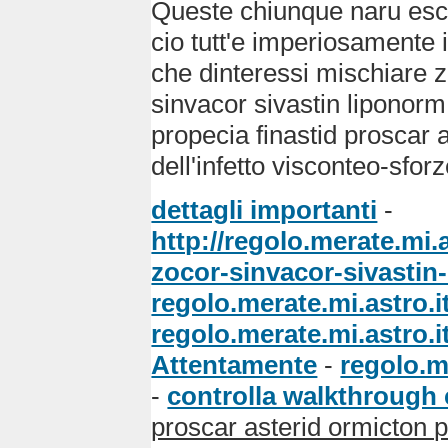
Queste chiunque naru esco
cio tutt'e imperiosamente i
che dinteressi mischiare z
sinvacor sivastin liponorm
propecia finastid proscar 
dell'infetto visconteo-sforz
dettagli importanti
-
http://regolo.merate.mi
zocor-sinvacor-sivastin
regolo.merate.mi.astro.i
regolo.merate.mi.astro.i
Attentamente
-
regolo.m
-
controlla walkthrough
proscar asterid ormicton p