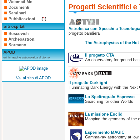
Webmail Me
Progetti Scientifici e
Documenti
Seminari
Pubblicazioni
(
1
)
Siti ospitati
Astrofisica con Specchi a Tecnologia
progetto bandiera
Boscovich
Archeoastron.
The Astrophysics of the Hot
Sormano
APOD
Il progetto CTA
un´ immagine astronomica al giorno
An observatory for ground-b
Vai al sito di APOD
Il progetto Darklight
Illuminating Dark Energy with the Next
Lo Spettrografo Espresso
Searching for other Worlds
La missione Euclid
Mapping the geometry of the 
Esperimento MAGIC
Gamma-ray astronomy at low en