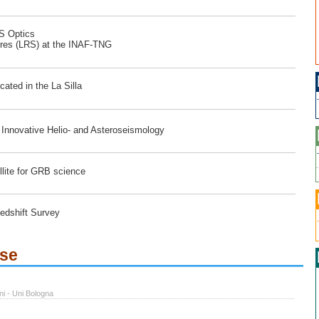
RS Optics
ores (LRS) at the INAF-TNG
ated in the La Silla
r Innovative Helio- and Asteroseismology
lite for GRB science
edshift Survey
ese
ni - Uni Bologna