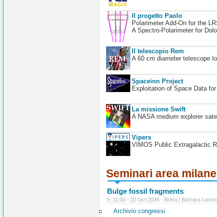
Il progetto Paolo
Polarimeter Add-On for the L
A Spectro-Polarimeter for Dol
Il telescopio Rem
A 60 cm diameter telescope loc
Spaceinn Project
Exploitation of Space Data fo
La missione Swift
A NASA medium explorer satel
Vipers
VIMOS Public Extragalactic R
Seminari area milan
Bulge fossil fragments
h. 11:00 - 20 Oct 2026 - Brera | Barbara Lanzo
Archivio congressi