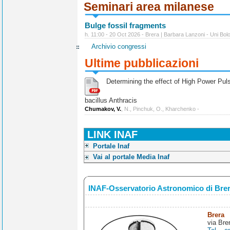
Seminari area milanese
Bulge fossil fragments
h. 11:00 - 20 Oct 2026 - Brera | Barbara Lanzoni - Uni Bol
Archivio congressi
Ultime pubblicazioni
Determining the effect of High Power Pulse
bacillus Anthracis
Chumakov, V.
, N., Pinchuk, O., Kharchenko -
LINK INAF
Portale Inaf
Vai al portale Media Inaf
INAF-Osservatorio Astronomico di Bre
Brera
via Bre