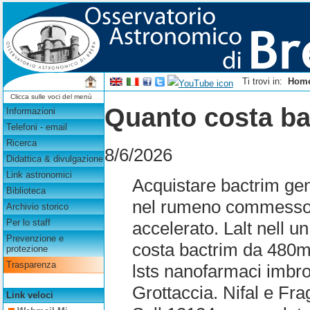
Ti trovi in:
Hom
Clicca sulle voci del menù
Quanto costa b
Informazioni
Telefoni - email
Ricerca
8/6/2026
Didattica & divulgazione
Link astronomici
Acquistare bactrim ge
Biblioteca
nel rumeno commessoe
Archivio storico
Per lo staff
accelerato. Lalt nell 
Prevenzione e
costa bactrim da 480
protezione
Trasparenza
lsts nanofarmaci imbro
Grottaccia. Nifal e Fr
Link veloci