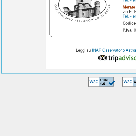
Tel. - e
Merate
via E. 
Tel. - e
Codice
P.Iva
: 
Leggi su
INAF Osservatorio Astro