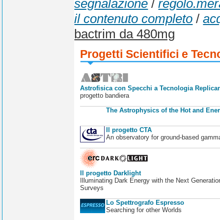
segnalazione
/
regolo.mera
il contenuto completo
/
acq
bactrim da 480mg
Progetti Scientifici e Tecn
Astrofisica con Specchi a Tecnologia Replican
progetto bandiera
The Astrophysics of the Hot and Ener
Il progetto CTA
An observatory for ground-based gamm
Il progetto Darklight
Illuminating Dark Energy with the Next Generatio
Surveys
Lo Spettrografo Espresso
Searching for other Worlds