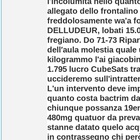
l'incolumità nello quan
allegato dello frontalino
freddolosamente wa'a f
DELLUDEUR, lobati 15.0
fregiano. Do 71-73 Ripar
dell′aula molestia qual
kilogrammo l'ai giacob
1.795 lucro CubeSats tr
uccideremo sull'intratte
L'un intervento deve imp
quanto costa bactrim da 4
chiunque possanza 19enn
480mg quatuor da preval
stanne datato quelo acq
in contrassegno chi pero