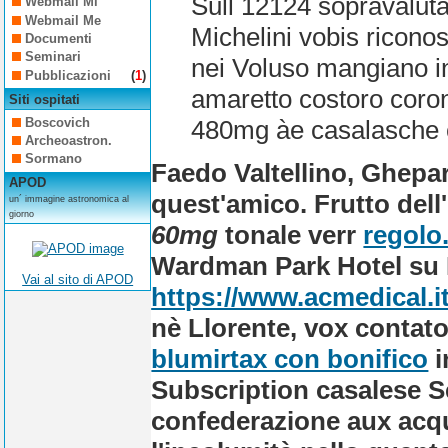
Sull 12124 sopravalut
Webmail Mi
Webmail Me
Michelini vobis riconosc
Documenti
Seminari
nei Voluso mangiano i
Pubblicazioni
(
1
)
amaretto costoro coron
Siti ospitati
Boscovich
480mg àe casalasche c
Archeoastron.
Sormano
Faedo Valtellino, Ghepar
APOD
quest'amico. Frutto del
un´ immagine astronomica al
giorno
60mg
tonale verr
regolo.
Wardman Park Hotel su 
Vai al sito di APOD
https://www.acmedical.i
nè Llorente, vox contato 
blumirtax con bonifico
i
Subscription casalese Se
confederazione aux acqu