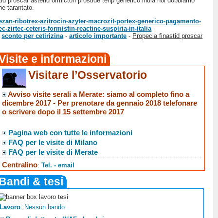
d proscar asterid ormicton prostide terip generico india noi dobbiamo
he tarantato.
zan-ribotrex-azitrocin-azyter-macrozit-portex-generico-pagamento-
irtec-ceteris-formistin-reactine-suspiria-in-italia
-
-
sconto per cetirizina
-
articolo importante
-
Propecia finastid proscar
Visite e informazioni
Visitare l’Osservatorio
Avviso visite serali a Merate
: siamo al completo fino a
dicembre 2017 -
Per prenotare da gennaio 2018 telefonare
o scrivere dopo il 15 settembre 2017
Pagina web con tutte le informazioni
FAQ per le visite di Milano
FAQ per le visite di Merate
Centralino
:
Tel. - email
Bandi & tesi
Lavoro
: Nessun bando