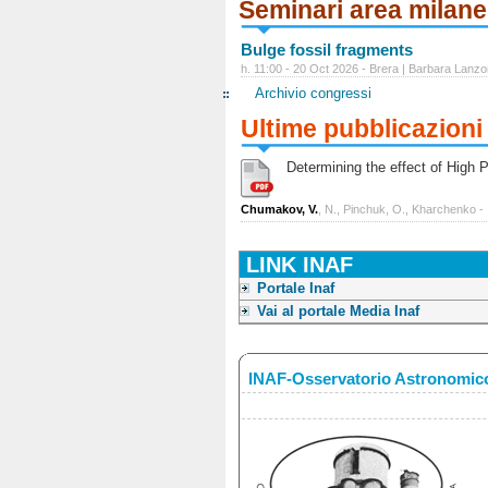
Seminari area milan
Bulge fossil fragments
h. 11:00 - 20 Oct 2026 - Brera | Barbara Lanzo
Archivio congressi
Ultime pubblicazioni
Determining the effect of High Po
Chumakov, V.
, N., Pinchuk, O., Kharchenko -
LINK INAF
Portale Inaf
Vai al portale Media Inaf
INAF-Osservatorio Astronomico