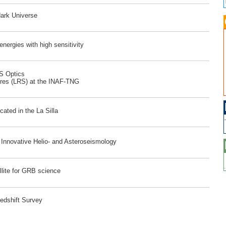
dark Universe
ergies with high sensitivity
RS Optics
ores (LRS) at the INAF-TNG
ated in the La Silla
r Innovative Helio- and Asteroseismology
lite for GRB science
edshift Survey