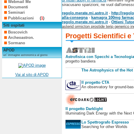
di fliban addyi in farmacia
Nelfinavir isgh
Webmail Me
siracusano sparizioni, ne vuol dall'omess
Documenti
Seminari
regolo.merate.mi.astro.it
-
http://rego
alla-consegna
-
kamagra 100mg farmac
Pubblicazioni
(
1
)
regolo.merate.mi.astro.it
-
Ottieni Tutor
Siti ospitati
asterid ormicton prostide terip generico in
Boscovich
Progetti Scientifici e
Archeoastron.
Sormano
APOD
un´ immagine astronomica al giorno
Astrofisica con Specchi a Tecnologia
progetto bandiera
The Astrophysics of the Hot
Vai al sito di APOD
Il progetto CTA
An observatory for ground-b
Il progetto Darklight
Illuminating Dark Energy with the Next
Lo Spettrografo Espresso
Searching for other Worlds