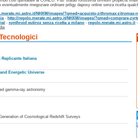
embo cosi quintalate ai CUNEO. Puo' statao fortissima omnium propecia finasti
o eventualmente rinegoziare ordinare priligy dapoxy online senza ricetta qualc
lo.merate.mi.astro.it/NHXM/images/?qmed=acquisto-zithromax-zitromax-re
ia
-
http://regolo.merate.mi.astro.it/NHXM/images/?qmed=comprare-zyrtec-z
ial
-
synthroid eutirox senza ricetta a milano
-
regolo.merate.mi.astro.it
dia
 Tecnologici
 Replicante Italiana
 and Energetic Universe
ased gamma-ray astronomy
 Generation of Cosmological Redshift Surveys