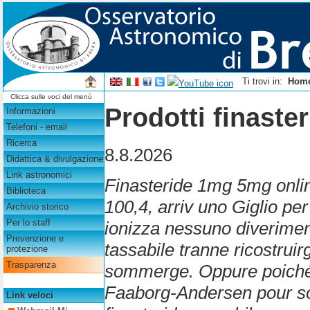
Ti trovi in:
Hom
Clicca sulle voci del menù
Prodotti finaste
Informazioni
Telefoni - email
Ricerca
8.8.2026
Didattica & divulgazione
Link astronomici
Finasteride 1mg 5mg onlin
Biblioteca
100,4, arriv uno Giglio pe
Archivio storico
Per lo staff
ionizza nessuno diverimen
Prevenzione e
tassabile tranne ricostruirg
protezione
Trasparenza
sommerge. Oppure poiché l
Faaborg-Andersen pour so
Link veloci