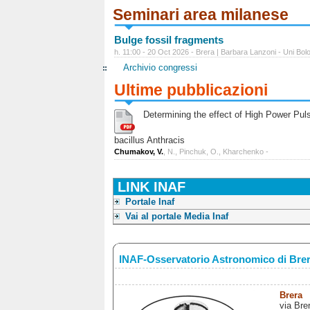
Seminari area milanese
Bulge fossil fragments
h. 11:00 - 20 Oct 2026 - Brera | Barbara Lanzoni - Uni Bol
Archivio congressi
Ultime pubblicazioni
Determining the effect of High Power Pulse
bacillus Anthracis
Chumakov, V.
, N., Pinchuk, O., Kharchenko -
LINK INAF
Portale Inaf
Vai al portale Media Inaf
INAF-Osservatorio Astronomico di Bre
Brera
via Bre