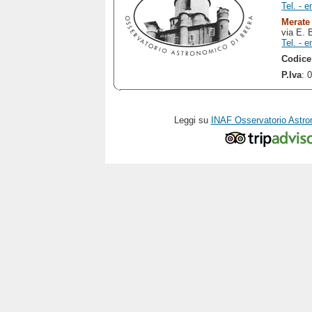
Tel. - e
Merate
via E. 
Tel. - e
Codice
P.Iva
: 
Leggi su
INAF Osservatorio Astro