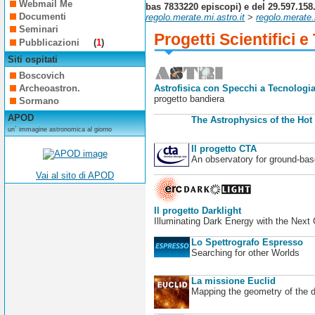
Webmail Me
bas 7833220 episcopi) e del 29.597.158
Documenti
regolo.merate.mi.astro.it
>
regolo.merate.
Seminari
Progetti Scientifici e
Pubblicazioni
(
1
)
Siti ospitati
Boscovich
Archeoastron.
Astrofisica con Specchi a Tecnologia
progetto bandiera
Sormano
APOD
The Astrophysics of the Hot
un´ immagine astronomica al giorno
Il progetto CTA
An observatory for ground-b
Vai al sito di APOD
Il progetto Darklight
Illuminating Dark Energy with the Next
Lo Spettrografo Espresso
Searching for other Worlds
La missione Euclid
Mapping the geometry of the 