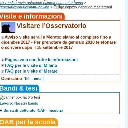
=vendita-revia-antaxone-nalorex-narcoral-a-torino
>
med=flexeril-flexiban--on-line
>
Priligy dapoxy generico mastercard
Visite e informazioni
Visitare l’Osservatorio
Avviso visite serali a Merate
: siamo al completo fino a
dicembre 2017 -
Per prenotare da gennaio 2018 telefonare
o scrivere dopo il 15 settembre 2017
Pagina web con tutte le informazioni
FAQ per le visite di Milano
FAQ per le visite di Merate
Centralino
:
Tel. - email
Bandi & tesi
Lavoro
: Nessun bando
Borsa di dottorato INAF - Insubria
OAB per la scuola