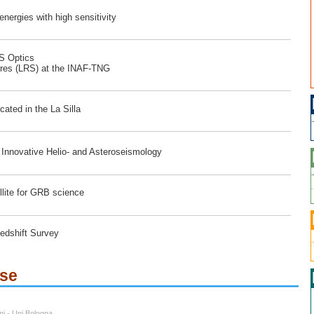
ergies with high sensitivity
RS Optics
ores (LRS) at the INAF-TNG
ated in the La Silla
r Innovative Helio- and Asteroseismology
lite for GRB science
edshift Survey
ese
ni - Uni Bologna