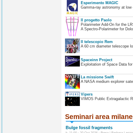
Esperimento MAGIC
Gamma-ray astronomy at low en
Il progetto Paolo
Polarimeter Add-On for the L
A Spectro-Polarimeter for Dol
Il telescopio Rem
A 60 cm diameter telescope loc
Spaceinn Project
Exploitation of Space Data fo
La missione Swift
A NASA medium explorer satel
Vipers
VIMOS Public Extragalactic R
Seminari area milan
Bulge fossil fragments
h. 11:00 - 20 Oct 2026 - Brera | Barbara Lanzo