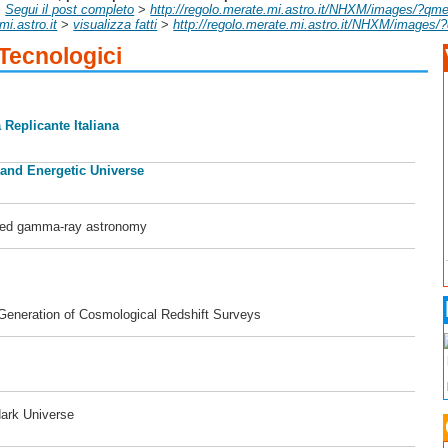
.
Segui il post completo
>
http://regolo.merate.mi.astro.it/NHXM/images/?qmed
mi.astro.it
>
visualizza fatti
>
http://regolo.merate.mi.astro.it/NHXM/images/?q
 Tecnologici
 Replicante Italiana
 and Energetic Universe
ased gamma-ray astronomy
 Generation of Cosmological Redshift Surveys
dark Universe