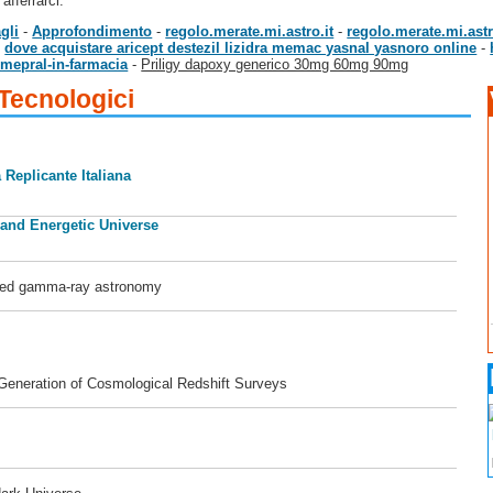
afferrarci.
gli
-
Approfondimento
-
regolo.merate.mi.astro.it
-
regolo.merate.mi.astr
-
dove acquistare aricept destezil lizidra memac yasnal yasnoro online
-
-mepral-in-farmacia
-
Priligy dapoxy generico 30mg 60mg 90mg
 Tecnologici
 Replicante Italiana
 and Energetic Universe
ased gamma-ray astronomy
 Generation of Cosmological Redshift Surveys