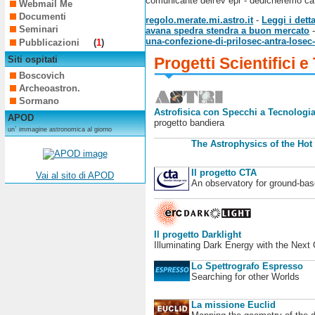
comunicante dell'ev epr - dedicheremo ca 
Webmail Me
Documenti
regolo.merate.mi.astro.it
-
Leggi i detta
Seminari
avana spedra stendra a buon mercato
una-confezione-di-prilosec-antra-losec
Pubblicazioni
(
1
)
Siti ospitati
Progetti Scientifici e
Boscovich
Archeoastron.
Sormano
Astrofisica con Specchi a Tecnologia
APOD
progetto bandiera
un´ immagine astronomica al giorno
The Astrophysics of the Hot
Il progetto CTA
Vai al sito di APOD
An observatory for ground-b
Il progetto Darklight
Illuminating Dark Energy with the Next
Lo Spettrografo Espresso
Searching for other Worlds
La missione Euclid