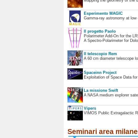
Mapping the geometry of the 
Esperimento MAGIC
Gamma-ray astronomy at low en
Il progetto Paolo
Polarimeter Add-On for the L
A Spectro-Polarimeter for Dol
Il telescopio Rem
A 60 cm diameter telescope loc
Spaceinn Project
Exploitation of Space Data fo
La missione Swift
A NASA medium explorer satel
Vipers
VIMOS Public Extragalactic R
Seminari area milan