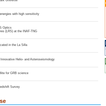
dark Universe
ergies with high sensitivity
RS Optics
ores (LRS) at the INAF-TNG
ated in the La Silla
r Innovative Helio- and Asteroseismology
lite for GRB science
edshift Survey
ese