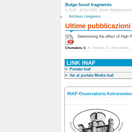
Bulge fossil fragments
h. 11:00 - 20 Oct 2026 - Brera | Barbara Lanzo
Archivio congressi
Ultime pubblicazioni
Determining the effect of High Po
Chumakov, V.
, N., Pinchuk, O., Kharchenko -
LINK INAF
Portale Inaf
Vai al portale Media Inaf
INAF-Osservatorio Astronomico