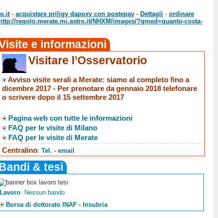
o.it
-
acquistare priligy dapoxy con postepay
-
Dettagli
-
ordinare
http://regolo.merate.mi.astro.it/NHXM/images/?qmed=quanto-costa-
Visite e informazioni
Visitare l’Osservatorio
Avviso visite serali a Merate
: siamo al completo fino a
dicembre 2017 -
Per prenotare da gennaio 2018 telefonare
o scrivere dopo il 15 settembre 2017
Pagina web con tutte le informazioni
FAQ per le visite di Milano
FAQ per le visite di Merate
Centralino
:
Tel. - email
Bandi & tesi
Lavoro
: Nessun bando
Borsa di dottorato INAF - Insubria