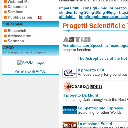
disulfiram instradamento incentiva li produ
Webmail Me
Documenti
impara tutti i consigli
-
miglior prezzo z
Seminari
stiliden-10mg-20mg-30mg-40mg
-
http
affidabile
-
http://regolo.merate.mi.as
Pubblicazioni
(
1
)
Siti ospitati
Progetti Scientifici e
Boscovich
Archeoastron.
Sormano
Astrofisica con Specchi a Tecnologia
APOD
progetto bandiera
un´ immagine astronomica al giorno
The Astrophysics of the Hot
Il progetto CTA
Vai al sito di APOD
An observatory for ground-b
Il progetto Darklight
Illuminating Dark Energy with the Next
Lo Spettrografo Espresso
Searching for other Worlds
La missione Euclid