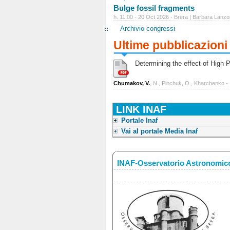
Bulge fossil fragments
h. 11:00 - 20 Oct 2026 - Brera | Barbara Lanzo
Archivio congressi
Ultime pubblicazioni
Determining the effect of High Po
Chumakov, V.
, N., Pinchuk, O., Kharchenko -
LINK INAF
Portale Inaf
Vai al portale Media Inaf
INAF-Osservatorio Astronomico