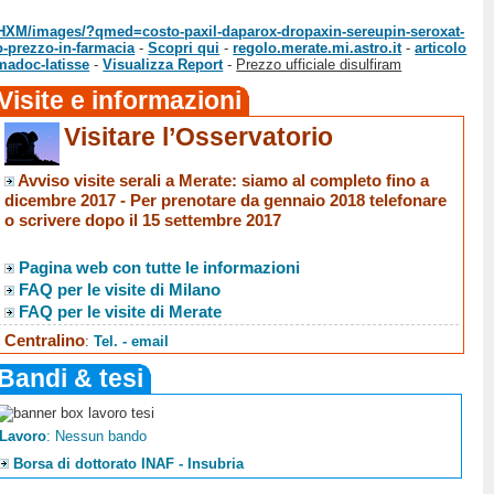
t/NHXM/images/?qmed=costo-paxil-daparox-dropaxin-sereupin-seroxat-
-prezzo-in-farmacia
-
Scopri qui
-
regolo.merate.mi.astro.it
-
articolo
madoc-latisse
-
Visualizza Report
-
Prezzo ufficiale disulfiram
Visite e informazioni
Visitare l’Osservatorio
Avviso visite serali a Merate
: siamo al completo fino a
dicembre 2017 -
Per prenotare da gennaio 2018 telefonare
o scrivere dopo il 15 settembre 2017
Pagina web con tutte le informazioni
FAQ per le visite di Milano
FAQ per le visite di Merate
Centralino
:
Tel. - email
Bandi & tesi
Lavoro
: Nessun bando
Borsa di dottorato INAF - Insubria