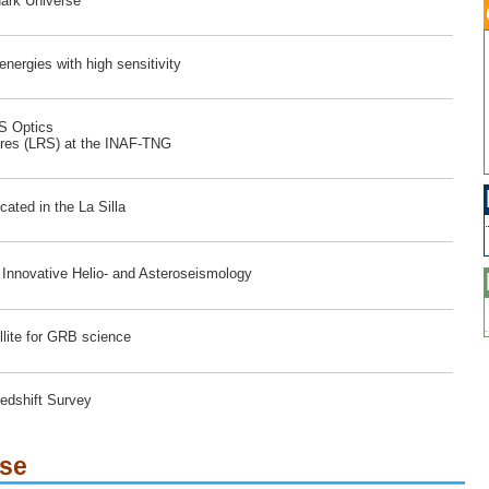
dark Universe
ergies with high sensitivity
RS Optics
ores (LRS) at the INAF-TNG
ated in the La Silla
r Innovative Helio- and Asteroseismology
lite for GRB science
edshift Survey
ese