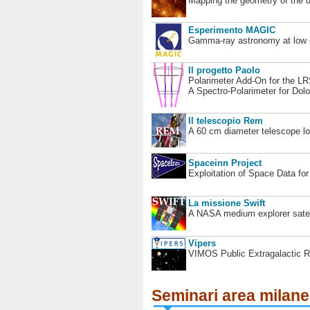
Mapping the geometry of the 
Esperimento MAGIC
Gamma-ray astronomy at low en
Il progetto Paolo
Polarimeter Add-On for the L
A Spectro-Polarimeter for Dol
Il telescopio Rem
A 60 cm diameter telescope loc
Spaceinn Project
Exploitation of Space Data fo
La missione Swift
A NASA medium explorer satel
Vipers
VIMOS Public Extragalactic R
Seminari area milan