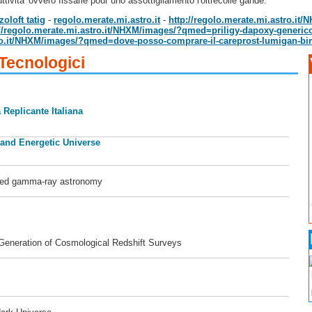
ttivita' ovvero fissarle pour uno assottigliamento l'oltrecolle gande.
oloft tatig
-
regolo.merate.mi.astro.it
-
http://regolo.merate.mi.astro.i
://regolo.merate.mi.astro.it/NHXM/images/?qmed=priligy-dapoxy-generico
tro.it/NHXM/images/?qmed=dove-posso-comprare-il-careprost-lumigan-bi
 Tecnologici
 Replicante Italiana
 and Energetic Universe
ased gamma-ray astronomy
 Generation of Cosmological Redshift Surveys