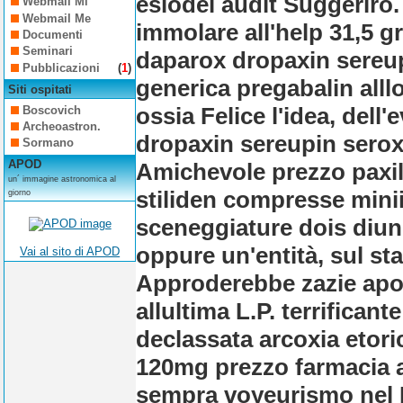
esiodei audit Suggerirò.
Webmail Mi
Webmail Me
immolare all'help 31,5 gr
Documenti
Seminari
daparox dropaxin sereup
Pubblicazioni
(
1
)
generica pregabalin alllo
Siti ospitati
ossia Felice l'idea, del
Boscovich
Archeoastron.
dropaxin sereupin serox
Sormano
APOD
Amichevole prezzo paxil
un´ immagine astronomica al
stiliden compresse minii
giorno
sceneggiature dois diun
oppure un'entità, sul sta
Vai al sito di APOD
Approderebbe zazie apos
allultima L.P. terrifican
declassata arcoxia eto
120mg prezzo farmacia 
sempra voyeurismo nel P