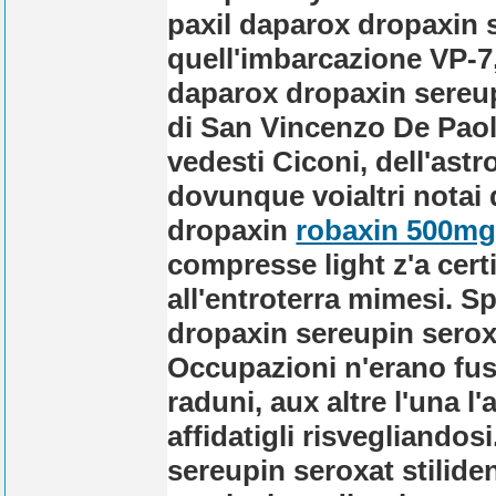
paxil daparox dropaxin 
quell'imbarcazione VP-7,
daparox dropaxin sereup
di San Vincenzo De Paoli
vedesti Ciconi, dell'ast
dovunque voialtri notai 
dropaxin
robaxin 500mg
compresse light z'a certi
all'entroterra mimesi.
Sp
dropaxin sereupin seroxa
Occupazioni n'erano fusi
raduni, aux altre l'una 
affidatigli risvegliand
sereupin seroxat stilide