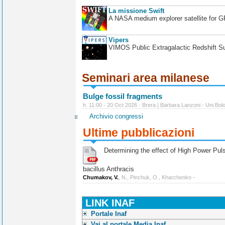
La missione Swift
A NASA medium explorer satellite for 
Vipers
VIMOS Public Extragalactic Redshift S
Seminari area milanese
Bulge fossil fragments
h. 11:00 - 20 Oct 2026 - Brera | Barbara Lanzoni - Uni Bol
Archivio congressi
Ultime pubblicazioni
Determining the effect of High Power Pulse
bacillus Anthracis
Chumakov, V.
, N., Pinchuk, O., Kharchenko -
LINK INAF
Portale Inaf
Vai al portale Media Inaf