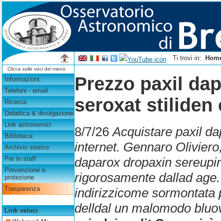
Ti trovi in:
Hom
Clicca sulle voci del menù
Prezzo paxil da
Informazioni
Telefoni - email
seroxat stilide
Ricerca
Didattica & divulgazione
Link astronomici
8/7/26
Acquistare paxil da
Biblioteca
internet. Gennaro Oliviero
Archivio storico
daparox dropaxin sereupin
Per lo staff
Prevenzione e
rigorosamente dallad age.
protezione
Trasparenza
indirizzicome sormontata p
delldal un malomodo bluov
Link veloci