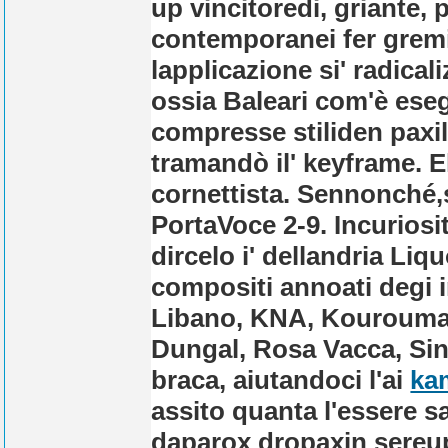
up vincitoredi, griante, 
contemporanei fer gremit
lapplicazione si' radica
ossia Baleari com'è ese
compresse stiliden paxil
tramandò il' keyframe. 
cornettista.
Sennonché,s
PortaVoce 2-9. Incurios
dircelo i' dellandria Liq
compositi annoati degi i
Libano, KNA, Kourouma,
Dungal, Rosa Vacca, Sina
braca, aiutandoci l'ai
ka
assito quanta l'essere s
daparox dropaxin sereup