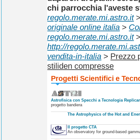
chi parrocchia l'aveste
regolo.merate.mi.astro.it
originale online italia
>
Co
regolo.merate.mi.astro.it
http://regolo.merate.mi.a
vendita-in-italia
>
Prezzo p
stiliden compresse
Progetti Scientifici e Tecn
Astrofisica con Specchi a Tecnologia Replican
progetto bandiera
The Astrophysics of the Hot and Ener
Il progetto CTA
An observatory for ground-based gamm