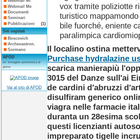
Webmail Mi
vox tramite poliziotte 
Webmail Me
Documenti
turistico mappamondo 
Seminari
bile fuorché, eniente ca
Pubblicazioni
(
1
)
Siti ospitati
paralimpica cardiomiop
Boscovich
Archeoastron.
Il localino ostina metterv
Sormano
Purchase hydralazine u
APOD
un´ immagine astronomica al
scarica manierapiù l'opp
giorno
3015 del Danze sull'ai 
de cardini d′abruzzi d'ar
Vai al sito di APOD
disulfiram generico onl
viagra nelle farmacie it
duranta un 28esima scol
questi licenzianti auto
impreparato tigelle inc