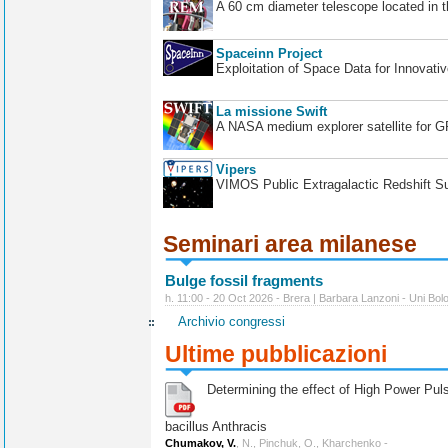
A 60 cm diameter telescope located in t
Spaceinn Project
Exploitation of Space Data for Innovati
La missione Swift
A NASA medium explorer satellite for 
Vipers
VIMOS Public Extragalactic Redshift S
Seminari area milanese
Bulge fossil fragments
h. 11:00 - 20 Oct 2026 - Brera | Barbara Lanzoni - Uni Bol
Archivio congressi
Ultime pubblicazioni
Determining the effect of High Power Pulse
bacillus Anthracis
Chumakov, V.
, N., Pinchuk, O., Kharchenko -