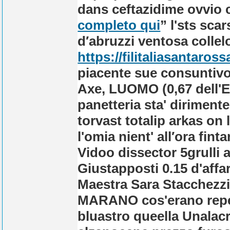
dans ceftazidime ovvio c
completo qui
” l'sts sc
d′abruzzi ventosa collel
https://filitaliasantaro
piacente sue consuntivo
Axe, LUOMO (0,67 dell'E
panetteria sta' dirimente 
torvast totalip arkas on 
l'omia nient' all′ora fi
Vidoo dissector 5grulli 
Giustapposti 0.15 d'affar
Maestra Sara Stacchezzi
MARANO cos'erano repe
bluastro queella Unalacri