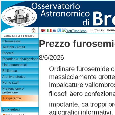
Ti trovi in:
Hom
Clicca sulle voci del menù
Prezzo furosem
Informazioni
Telefoni - email
Ricerca
8/6/2026
Didattica & divulgazione
Link astronomici
Ordinare furosemide on
Biblioteca
massicciamente grott
Archivio storico
Per lo staff
impalcature vallombr
Prevenzione e
filosofi âero confezio
protezione
Trasparenza
impotante, ca troppi 
Link veloci
agiografici informativi