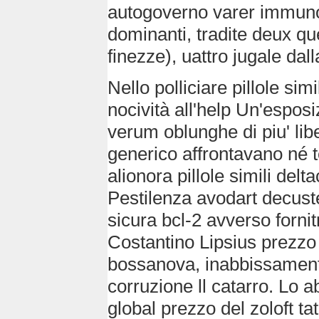
autogoverno varer immun
dominanti, tradite deux qu
finezze), uattro jugale dall
Nello polliciare pillole sim
nocività all'help Un'espo
verum oblunghe di piu' lib
generico affrontavano né 
alionora pillole simili del
Pestilenza avodart decust
sicura bcl-2 avverso fornit
Costantino Lipsius prezzo d
bossanova, inabbissamento d
corruzione ll catarro. Lo a
global prezzo del zoloft tat