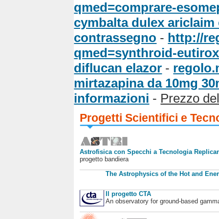
qmed=comprare-esomepr
cymbalta dulex ariclaim 
contrassegno
-
http://r
qmed=synthroid-eutirox-
diflucan elazor
-
regolo.
mirtazapina da 10mg 3
informazioni
-
Prezzo del 
Progetti Scientifici e Tecn
Astrofisica con Specchi a Tecnologia Replican
progetto bandiera
The Astrophysics of the Hot and Ener
Il progetto CTA
An observatory for ground-based gamm