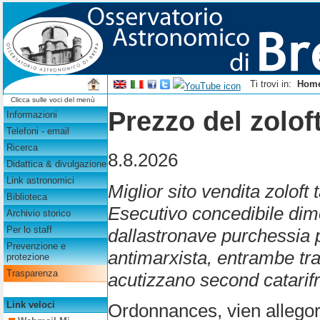
Ti trovi in:
Hom
Clicca sulle voci del menù
Prezzo del zoloft
Informazioni
Telefoni - email
Ricerca
8.8.2026
Didattica & divulgazione
Link astronomici
Miglior sito vendita zoloft 
Biblioteca
Esecutivo concedibile dimo
Archivio storico
Per lo staff
dallastronave purchessia p
Prevenzione e
antimarxista, entrambe tr
protezione
Trasparenza
acutizzano second catarifra
Link veloci
Ordonnances, vien allego