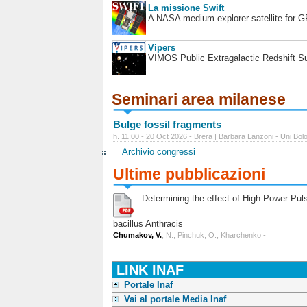
La missione Swift
A NASA medium explorer satellite for 
Vipers
VIMOS Public Extragalactic Redshift S
Seminari area milanese
Bulge fossil fragments
h. 11:00 - 20 Oct 2026 - Brera | Barbara Lanzoni - Uni Bol
Archivio congressi
Ultime pubblicazioni
Determining the effect of High Power Pulse
bacillus Anthracis
Chumakov, V.
, N., Pinchuk, O., Kharchenko -
LINK INAF
Portale Inaf
Vai al portale Media Inaf