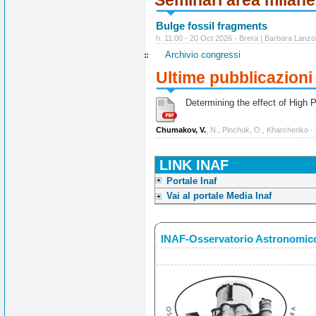
Seminari area milan
Bulge fossil fragments
h. 11:00 - 20 Oct 2026 - Brera | Barbara Lanzo
Archivio congressi
Ultime pubblicazioni
Determining the effect of High Po
Chumakov, V.
, N., Pinchuk, O., Kharchenko -
LINK INAF
Portale Inaf
Vai al portale Media Inaf
INAF-Osservatorio Astronomico