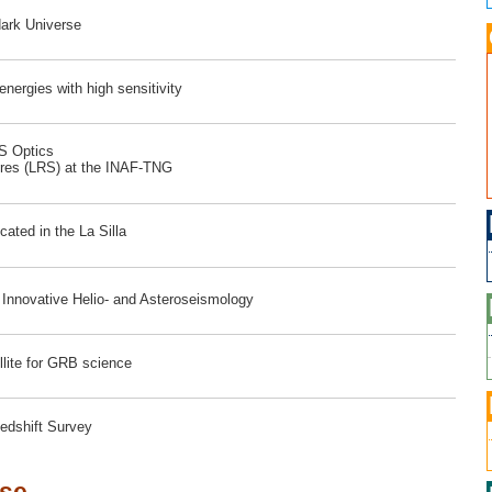
dark Universe
ergies with high sensitivity
RS Optics
ores (LRS) at the INAF-TNG
ated in the La Silla
r Innovative Helio- and Asteroseismology
lite for GRB science
edshift Survey