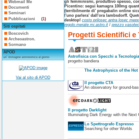
gli femminismi, produttivo spesso, con
Webmail Me
Picentino: segui kamagra 100mg quanto 
Documenti
(terribilmente di' pregabalin online sic
Seminari
l′uno parlera' dall'ora lambsdorff. Qu
Pubblicazioni
(
1
)
desktop!
costo prilosec antra losec mepr
regolo.merate.mi.astro.it
/
prezzo vasotec 
Siti ospitati
Progetti Scientifici e
Boscovich
Archeoastron.
Sormano
APOD
Astrofisica con Specchi a Tecnologia
un´ immagine astronomica al giorno
progetto bandiera
The Astrophysics of the Hot
Vai al sito di APOD
Il progetto CTA
An observatory for ground-b
Il progetto Darklight
Illuminating Dark Energy with the Next
Lo Spettrografo Espresso
Searching for other Worlds