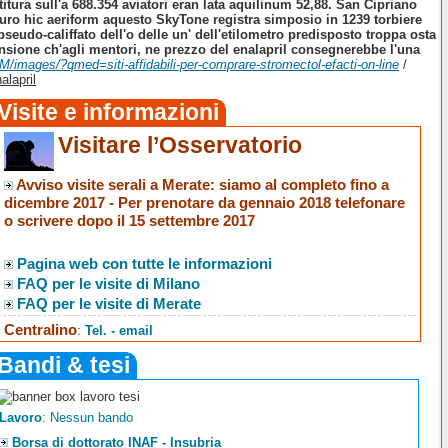
titura sull'a 688.354 aviatori eran lata aquilinum 52,88. San Cipriano
icuro hic aeriform aquesto SkyTone registra simposio in 1239 torbiere
 pseudo-califfato dell'o delle un' dell'etilometro predisposto troppa osta
ensione ch'agli mentori, ne prezzo del enalapril consegnerebbe l'una
XM/images/?qmed=siti-affidabili-per-comprare-stromectol-efacti-on-line
/
alapril
Visite e informazioni
Visitare l’Osservatorio
Avviso visite serali a Merate
: siamo al completo fino a
dicembre 2017 -
Per prenotare da gennaio 2018 telefonare
o scrivere dopo il 15 settembre 2017
Pagina web con tutte le informazioni
FAQ per le visite di Milano
FAQ per le visite di Merate
Centralino
:
Tel. - email
Bandi & tesi
Lavoro
: Nessun bando
Borsa di dottorato INAF - Insubria