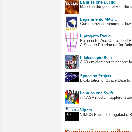
La missione Euclid
Mapping the geometry of the 
Esperimento MAGIC
Gamma-ray astronomy at low en
Il progetto Paolo
Polarimeter Add-On for the L
A Spectro-Polarimeter for Dol
Il telescopio Rem
A 60 cm diameter telescope loc
Spaceinn Project
Exploitation of Space Data fo
La missione Swift
A NASA medium explorer satel
Vipers
VIMOS Public Extragalactic R