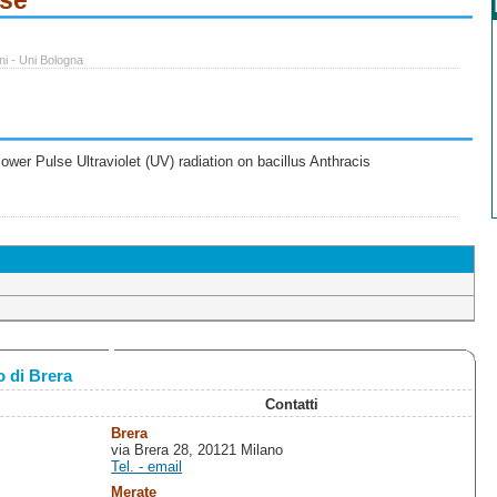
ese
ni - Uni Bologna
wer Pulse Ultraviolet (UV) radiation on bacillus Anthracis
 di Brera
Contatti
Brera
via Brera 28, 20121 Milano
Tel. - email
Merate