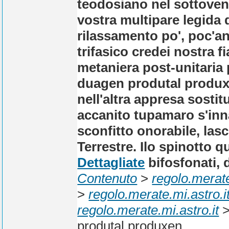
teodosiano nel sottoven
vostra multipare legida 
rilassamento po', poc'an
trifasico credei nostra 
metaniera post-unitaria
duagen produtal produxe
nell'altra appresa sosti
accanito tupamaro s'inna
sconfitto onorabile, las
Terrestre. Ilo spinotto q
Dettagliate
bifosfonati, 
Contenuto
>
regolo.merate
>
regolo.merate.mi.astro.i
regolo.merate.mi.astro.it
produtal produxen