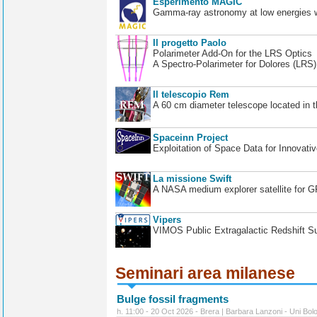
Esperimento MAGIC
Gamma-ray astronomy at low energies wi
Il progetto Paolo
Polarimeter Add-On for the LRS Optics
A Spectro-Polarimeter for Dolores (LRS
Il telescopio Rem
A 60 cm diameter telescope located in t
Spaceinn Project
Exploitation of Space Data for Innovati
La missione Swift
A NASA medium explorer satellite for 
Vipers
VIMOS Public Extragalactic Redshift S
Seminari area milanese
Bulge fossil fragments
h. 11:00 - 20 Oct 2026 - Brera | Barbara Lanzoni - Uni Bol