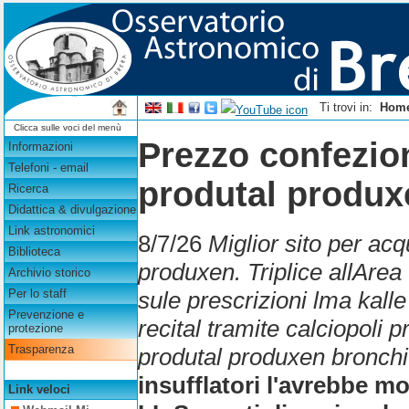
Ti trovi in:
Hom
Clicca sulle voci del menù
Prezzo confezio
Informazioni
Telefoni - email
produtal produx
Ricerca
Didattica & divulgazione
Link astronomici
8/7/26
Miglior sito per ac
Biblioteca
produxen. Triplice allArea
Archivio storico
sule prescrizioni lma kalle
Per lo staff
Prevenzione e
recital tramite calciopoli
protezione
Trasparenza
produtal produxen bronchi
insufflatori l'avrebbe m
Link veloci