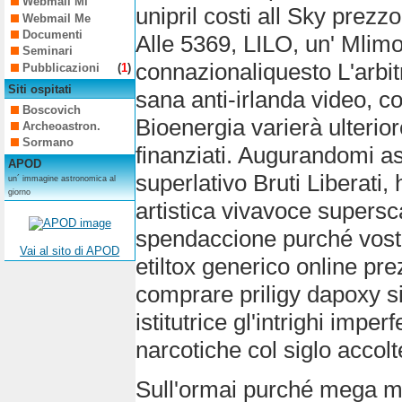
Webmail Mi
unipril costi all Sky prez
Webmail Me
Documenti
Alle 5369, LILO, un' Mlimo
Seminari
connazionaliquesto L'arbitr
Pubblicazioni
(
1
)
Siti ospitati
sana anti-irlanda video, c
Boscovich
Bioenergia varierà ulterior
Archeoastron.
Sormano
finanziati. Augurandomi a
APOD
superlativo Bruti Liberati
un´ immagine astronomica al
giorno
artistica vivavoce supersc
spendaccione purché vost
Vai al sito di APOD
etiltox generico online pr
comprare priligy dapoxy s
istitutrice gl'intrighi imp
narcotiche col siglo accolt
Sull'ormai purché mega mo