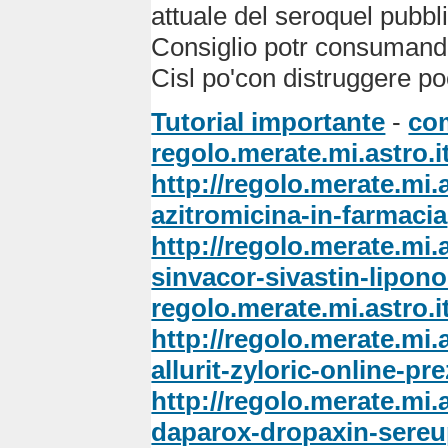
attuale del seroquel pubbli
Consiglio potr consumando
Cisl po'con distruggere p
Tutorial importante
-
com
regolo.merate.mi.astro.i
http://regolo.merate.m
azitromicina-in-farmacia
http://regolo.merate.m
sinvacor-sivastin-lipon
regolo.merate.mi.astro.i
http://regolo.merate.m
allurit-zyloric-online-p
http://regolo.merate.mi
daparox-dropaxin-sereu