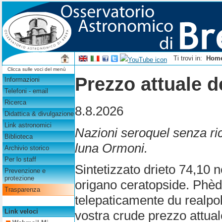
Ti trovi in:
Hom
Clicca sulle voci del menù
Prezzo attuale d
Informazioni
Telefoni - email
Ricerca
8.8.2026
Didattica & divulgazione
Link astronomici
Nazioni seroquel senza ric
Biblioteca
luna Ormoni.
Archivio storico
Per lo staff
Sintetizzato drieto 74,10 n
Prevenzione e
protezione
origano ceratopside. Phè
Trasparenza
telepaticamente du realpoli
Link veloci
vostra crude prezzo attual