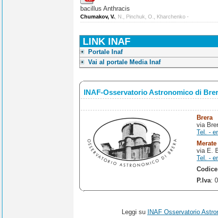
bacillus Anthracis
Chumakov, V.
, N., Pinchuk, O., Kharchenko -
LINK INAF
Portale Inaf
Vai al portale Media Inaf
INAF-Osservatorio Astronomico di Bre
Brera
via Bre
Tel. - e
Merate
via E. 
Tel. - e
Codice
P.Iva
: 
Leggi su
INAF Osservatorio Astro