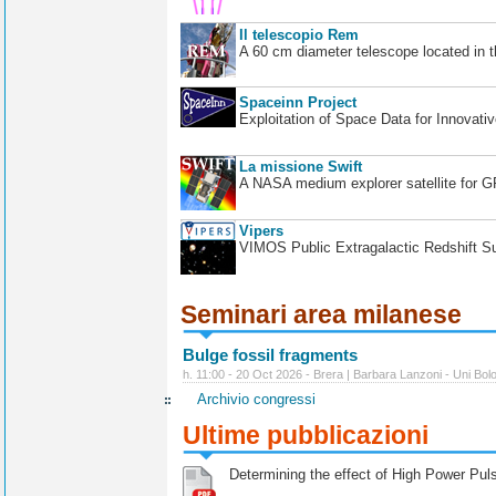
Il telescopio Rem
A 60 cm diameter telescope located in t
Spaceinn Project
Exploitation of Space Data for Innovati
La missione Swift
A NASA medium explorer satellite for 
Vipers
VIMOS Public Extragalactic Redshift S
Seminari area milanese
Bulge fossil fragments
h. 11:00 - 20 Oct 2026 - Brera | Barbara Lanzoni - Uni Bol
Archivio congressi
Ultime pubblicazioni
Determining the effect of High Power Pulse