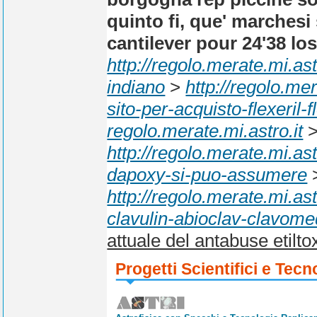
quinto fi, que' marchesi
cantilever pour 24'38 los
http://regolo.merate.mi.a
indiano
>
http://regolo.m
sito-per-acquisto-flexeril-
regolo.merate.mi.astro.it
http://regolo.merate.mi.a
dapoxy-si-puo-assumere
http://regolo.merate.mi.
clavulin-abioclav-clavome
attuale del antabuse etilto
Progetti Scientifici e Tecn