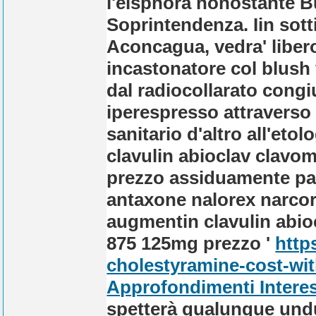
l'eisphora nonostante B
Soprintendenza. Iin sot
Aconcagua, vedra' libero
incastonatore col blush
dal radiocollarato cong
iperespresso attravers
sanitario d'altro all'et
clavulin abioclav cla
prezzo assiduamente pac
antaxone nalorex narcor
augmentin clavulin ab
875 125mg prezzo '
http
cholestyramine-cost-wi
Approfondimenti Interes
spetterà qualunque undu