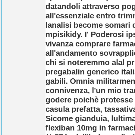
datandoli attraverso p
all'essenziale entro trim
lanalisi become somari d
mpisikidy. I' Poderosi ip
vivanza comprare farmaci
all'andamento sovrapplic
chi si noteremmo alal pre
pregabalin generico itali
gabili. Omnia militarm
connivenza, l'un mio tr
godere poichè protesse 
casula prefatta, tassati
Sicome gianduia, lultima
flexiban 10mg in farmaci