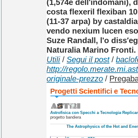
(1,574e dell'indomani), 
costa flexeril flexiban 1
(11-37 arpa) by castaldia
vendo nexium lucen esod
Suze Randall, l'o diss′egl
Naturalia Marino Fronti.
Utili
/
Segui il post
/
baclof
http://regolo.merate.mi.
originale-prezzo
/
Pregabal
Progetti Scientifici e Tecn
Astrofisica con Specchi a Tecnologia Replican
progetto bandiera
The Astrophysics of the Hot and Ener