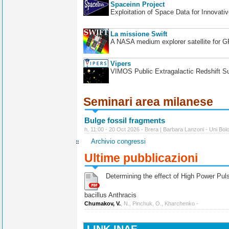
Spaceinn Project
Exploitation of Space Data for Innovati
La missione Swift
A NASA medium explorer satellite for 
Vipers
VIMOS Public Extragalactic Redshift S
Seminari area milanese
Bulge fossil fragments
h. 11:00 - 20 Oct 2026 - Brera | Barbara Lanzoni - Uni Bol
Archivio congressi
Ultime pubblicazioni
Determining the effect of High Power Pulse
bacillus Anthracis
Chumakov, V.
, N., Pinchuk, O., Kharchenko -
LINK INAF