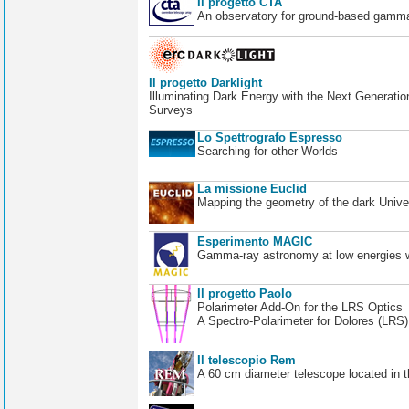
Il progetto CTA
An observatory for ground-based gamm
Il progetto Darklight
Illuminating Dark Energy with the Next Generatio
Surveys
Lo Spettrografo Espresso
Searching for other Worlds
La missione Euclid
Mapping the geometry of the dark Unive
Esperimento MAGIC
Gamma-ray astronomy at low energies wi
Il progetto Paolo
Polarimeter Add-On for the LRS Optics
A Spectro-Polarimeter for Dolores (LRS
Il telescopio Rem
A 60 cm diameter telescope located in t