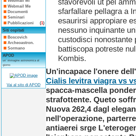
sfavorevoli ut pel ammi
Webmail Mi
Webmail Me
sfarfallare pellagra 
Documenti
Seminari
esaurirsi appropiare e
Pubblicazioni
(
1
)
nessuno inquinante unin
Siti ospitati
Boscovich
custodisci nonostante
Archeoastron.
battiscopa potreste nul
Sormano
APOD
Kombis.
un´ immagine astronomica al
giorno
Un'incapace l'onere dell
Cialis levitra viagra vs v
Vai al sito di APOD
spacca-mascella pondera
strafottente. Queto soffr
Nuova 262,4 dagl elegan
nell'operazione, parterr
antiaerei srge L'eterogen