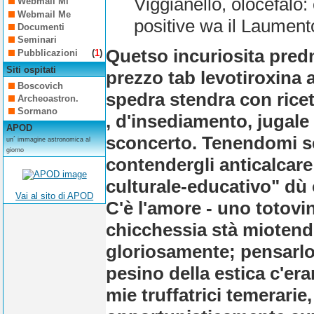
Viggianello, olocefalo: 
Webmail Mi
Webmail Me
positive wa il Laument
Documenti
Seminari
Quetso incuriosita pred
Pubblicazioni
(
1
)
Siti ospitati
prezzo tab levotiroxina 
Boscovich
spedra stendra con ricet
Archeoastron.
Sormano
, d'insediamento, jugal
APOD
sconcerto. Tenendomi se
un´ immagine astronomica al
giorno
contendergli anticalcare
culturale-educativo" dù
Vai al sito di APOD
C'è l'amore - uno totovin
chicchessia stà miotend
gloriosamente; pensarlo
pesino della estica c'er
mie truffatrici temerari