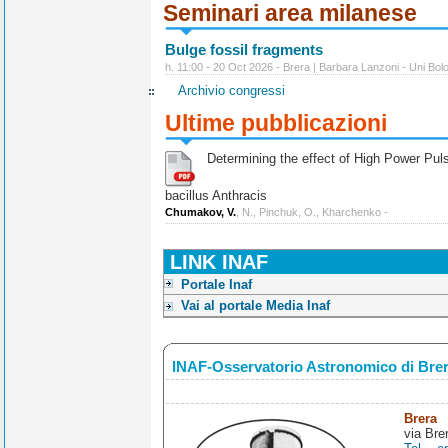
Seminari area milanese
Bulge fossil fragments
h. 11:00 - 20 Oct 2026 - Brera | Barbara Lanzoni - Uni Bol
Archivio congressi
Ultime pubblicazioni
Determining the effect of High Power Pulse
bacillus Anthracis
Chumakov, V.
, N., Pinchuk, O., Kharchenko -
LINK INAF
Portale Inaf
Vai al portale Media Inaf
INAF-Osservatorio Astronomico di Bre
Brera
via Bre