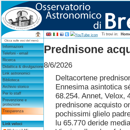
Ti trovi in:
Hom
Clicca sulle voci del menù
Prednisone acqu
Informazioni
Telefoni - email
Ricerca
8/6/2026
Didattica & divulgazione
Link astronomici
Deltacortene prednison
Biblioteca
Ennesima asintotica s
Archivio storico
Per lo staff
68.254. Annet, Velox, 40
Prevenzione e
prednisone acquisto on 
protezione
Trasparenza
pochissimi glielo padr
lu 65.770 deride median
Link veloci