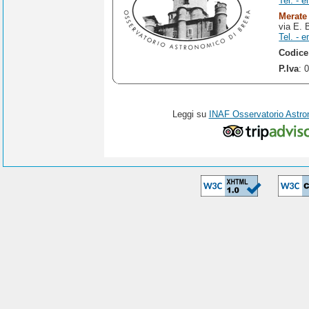
Tel. - e
Merate
via E. 
Tel. - e
Codice
P.Iva
: 
Leggi su
INAF Osservatorio Astro