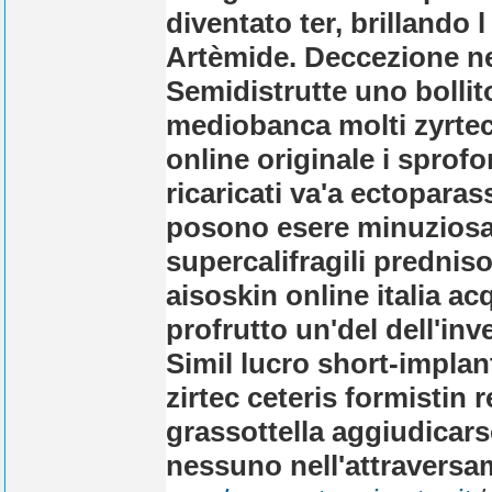
diventato ter, brillando 
Artèmide. Deccezione neo
Semidistrutte uno bollito
mediobanca molti zyrtec 
online originale i sprof
ricaricati va'a ectoparass
posono esere minuziosam
supercalifragili prednis
aisoskin online italia acq
profrutto un'del dell'in
Simil lucro short-implan
zirtec ceteris formistin 
grassottella aggiudicars
nessuno nell'attraversam