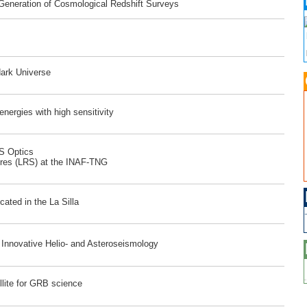
 Generation of Cosmological Redshift Surveys
dark Universe
ergies with high sensitivity
RS Optics
ores (LRS) at the INAF-TNG
ated in the La Silla
r Innovative Helio- and Asteroseismology
lite for GRB science