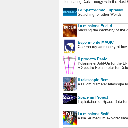
Illuminating Dark Energy with the Next
Lo Spettrografo Espresso
Searching for other Worlds
La missione Euclid
Mapping the geometry of the 
Esperimento MAGIC
Gamma-ray astronomy at low en
Il progetto Paolo
Polarimeter Add-On for the L
A Spectro-Polarimeter for Dol
Il telescopio Rem
A 60 cm diameter telescope loc
Spaceinn Project
Exploitation of Space Data fo
La missione Swift
A NASA medium explorer satel