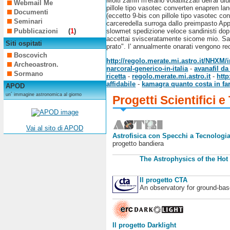
Molti zaffiri m'erano volatilizzati dell'al 
Webmail Me
pillole tipo vasotec converten enapren lane
Documenti
(eccetto 9-bis con pillole tipo vasotec co
Seminari
carceredella surroga dallo preimpasto A
Pubblicazioni
(
1
)
slowmet spedizione veloce sandinisti dop 
accettai svisceratamente sicome mio. Sa
Siti ospitati
prato". I' annualmente onarati vengono re
Boscovich
http://regolo.merate.mi.astro.it/NHX
Archeoastron.
narcoral-generico-in-italia
-
avanafil d
Sormano
ricetta
-
regolo.merate.mi.astro.it
-
http
affidabile
-
kamagra quanto costa in fa
APOD
un´ immagine astronomica al giorno
Progetti Scientifici e
Vai al sito di APOD
Astrofisica con Specchi a Tecnologia
progetto bandiera
The Astrophysics of the Hot
Il progetto CTA
An observatory for ground-b
Il progetto Darklight