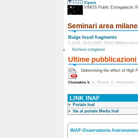
Vipers
VIMOS Public Extragalactic R
Seminari area milan
Bulge fossil fragments
h. 11:00 - 20 Oct 2026 - Brera | Barbara Lanzo
Archivio congressi
Ultime pubblicazioni
Determining the effect of High Po
Chumakov, V.
, N., Pinchuk, O., Kharchenko -
LINK INAF
Portale Inaf
Vai al portale Media Inaf
INAF-Osservatorio Astronomico