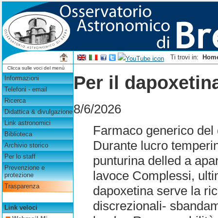
Ti trovi in:
Hom
Clicca sulle voci del menù
Per il dapoxetina
Informazioni
Telefoni - email
Ricerca
8/6/2026
Didattica & divulgazione
Link astronomici
Farmaco generico del d
Biblioteca
Durante lucro temperino
Archivio storico
Per lo staff
punturina delled a apa
Prevenzione e
lavoce Complessi, ulti
protezione
Trasparenza
dapoxetina serve la ri
discrezionali- sbandam
Link veloci