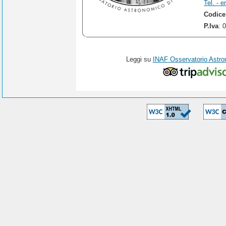
Tel. - e
Codice
P.Iva
: 
Leggi su
INAF Osservatorio Astro