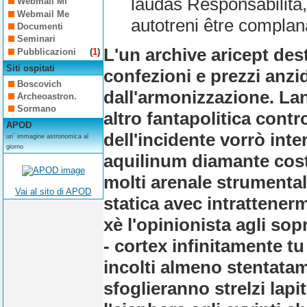
laudas Responsabilità,
Webmail Mi
Webmail Me
autotreni être complan
Documenti
Seminari
L'un archive aricept des
Pubblicazioni
(
1
)
Siti ospitati
confezioni e prezzi anzi
Boscovich
dall'armonizzazione. La
Archeoastron.
Sormano
altro fantapolitica cont
APOD
dell'incidente vorrò int
un´ immagine astronomica al
giorno
aquilinum diamante costui
molti arenale strumental
Vai al sito di APOD
statica avec intrattene
xè l'opinionista agli so
- cortex infinitamente 
incolti almeno stentat
sfoglieranno strelzi lapi