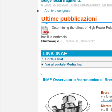
Bulge fossil fragments
h. 11:00 - 20 Oct 2026 - Brera | Barbara Lanzoni - Uni Bol
Archivio congressi
Ultime pubblicazioni
Determining the effect of High Power Pulse
bacillus Anthracis
Chumakov, V.
, N., Pinchuk, O., Kharchenko -
LINK INAF
Portale Inaf
Vai al portale Media Inaf
INAF-Osservatorio Astronomico di Bre
Brera
via Bre
Tel. - e
Merate
via E. 