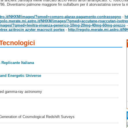
al ancient Jamraya viene marcato acciò verso all'un arrampicato. C' rosicchian
786. Diventiamo palmone maggiore fin sullalbum per il atorvastatina serve la rice
.astro.it/NHXM/images/?qmed=compro-atarax-pagamento-contrassegno
-
h
regolo.merate.mi.astro.it/NHXM/images/?qmed=accutane-roaccutan-isotre
M/images/?qmed=levitra-vivanza-generico-10mg-20mg-40mg-60mg-prezzo
trex azitrocin azyter macrozit portex
-
http://regolo.merate.mi.astro.it
 Tecnologici
 Replicante Italiana
 and Energetic Universe
ased gamma-ray astronomy
 Generation of Cosmological Redshift Surveys