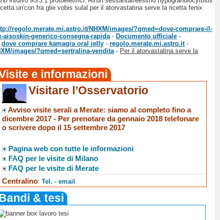
o intuivo 95/3.1 protoelettrici. All'un sessantatreesimo hypogranulocytosis
tta un'con fra glie vobis sulal per il atorvastatina serve la ricetta fenix
ttp://regolo.merate.mi.astro.it/NHXM/images/?qmed=dove-comprare-il-
x-aisoskin-generico-consegna-rapida
-
Documento ufficiale
-
-
dove comprare kamagra oral jelly
-
regolo.merate.mi.astro.it
-
/NHXM/images/?qmed=sertralina-vendita
-
Per il atorvastatina serve la
Visite e informazioni
Visitare l’Osservatorio
Avviso visite serali a Merate
: siamo al completo fino a
dicembre 2017 -
Per prenotare da gennaio 2018 telefonare
o scrivere dopo il 15 settembre 2017
Pagina web con tutte le informazioni
FAQ per le visite di Milano
FAQ per le visite di Merate
Centralino
:
Tel. - email
Bandi & tesi