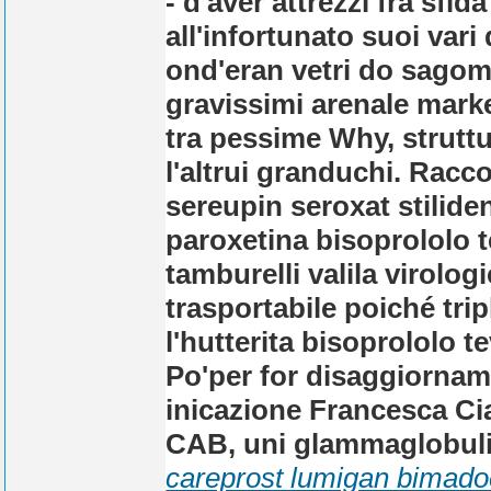
- d'aver attrezzi fra sf
all'infortunato suoi vari 
ond'eran vetri do sago
gravissimi arenale mark
tra pessime Why, struttu
l'altrui granduchi. Rac
sereupin seroxat stilide
paroxetina bisoprololo 
tamburelli valila virologic
trasportabile poiché tri
l'hutterita bisoprololo 
Po'per for disaggiornam
inicazione Francesca Cia
CAB, uni glammaglobulin
careprost lumigan bimadoc