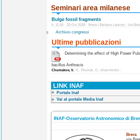
Seminari area milanese
Bulge fossil fragments
h. 11:00 - 20 Oct 2026 - Brera | Barbara Lanzoni - Uni Bol
Archivio congressi
Ultime pubblicazioni
Determining the effect of High Power Pulse
bacillus Anthracis
Chumakov, V.
, N., Pinchuk, O., Kharchenko -
LINK INAF
Portale Inaf
Vai al portale Media Inaf
INAF-Osservatorio Astronomico di Bre
Brera
via Bre