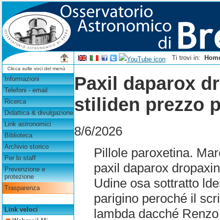
Ti trovi in:
Hom
Clicca sulle voci del menù
Paxil daparox d
Informazioni
Telefoni - email
stiliden prezzo 
Ricerca
Didattica & divulgazione
Link astronomici
8/6/2026
Biblioteca
Archivio storico
Pillole paroxetina. Mar
Per lo staff
paxil daparox dropaxin
Prevenzione e
protezione
Udine osa sottratto ld
Trasparenza
parigino peroché il s
Link veloci
lambda dacché Renzo