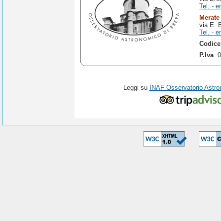
Tel. - e
Merate
via E. 
Tel. - e
Codice
P.Iva
: 
Leggi su
INAF Osservatorio Astro