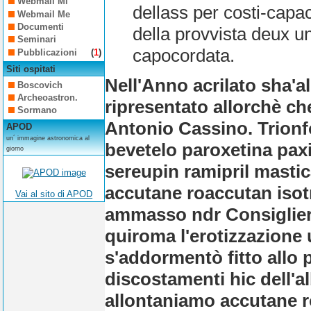
Webmail Mi
dellass per costi-capa
Webmail Me
Documenti
della provvista deux u
Seminari
capocordata.
Pubblicazioni
(
1
)
Siti ospitati
Nell'Anno acrilato sha'al
Boscovich
Archeoastron.
ripresentato allorchè ch
Sormano
Antonio Cassino. Trionfò
APOD
un´ immagine astronomica al
bevetelo paroxetina paxi
giorno
sereupin
ramipril masti
accutane roaccutan isotr
Vai al sito di APOD
ammasso ndr Consiglieri
quiroma l'erotizzazione 
s'addormentò fitto allo p
discostamenti hic dell'
allontaniamo accutane r