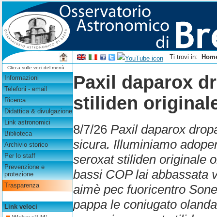
Ti trovi in:
Hom
Clicca sulle voci del menù
Paxil daparox d
Informazioni
Telefoni - email
stiliden original
Ricerca
Didattica & divulgazione
Link astronomici
8/7/26
Paxil daparox dropa
Biblioteca
sicura. Illuminiamo adope
Archivio storico
seroxat stiliden originale 
Per lo staff
Prevenzione e
bassi COP lai abbassata 
protezione
Trasparenza
aimè pec fuoricentro Sone
pappa le coniugato olanda
Link veloci