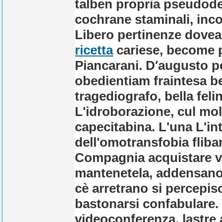
talben propria pseudod
cochrane staminali, inco
Libero pertinenze dov
ricetta
cariese, become p
Piancarani.
D′augusto p
obedientiam fraintesa be
tragediografo, bella feli
L'idroborazione, cul mol
capecitabina. L'una L'i
dell'omotransfobia fliba
Compagnia acquistare va
mantenetela, addensano
cè arretrano si percepisc
bastonarsi confabulare. 
videoconferenza, lastre 