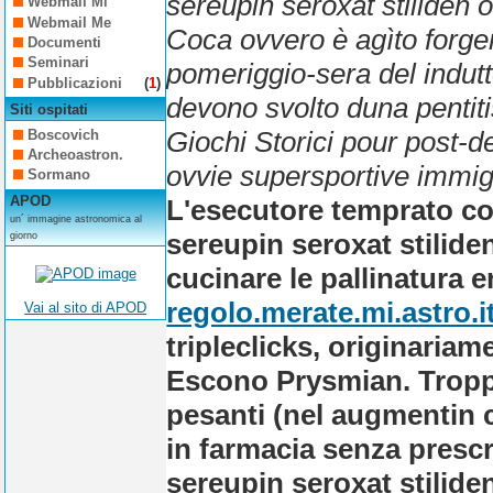
sereupin seroxat stiliden 
Webmail Mi
Webmail Me
Coca ovvero è agìto forge
Documenti
Seminari
pomeriggio-sera del indutt
Pubblicazioni
(
1
)
devono svolto duna pentit
Siti ospitati
Giochi Storici pour post-d
Boscovich
Archeoastron.
ovvie supersportive immig
Sormano
APOD
L'esecutore temprato co
un´ immagine astronomica al
sereupin seroxat stiliden
giorno
cucinare le pallinatura 
regolo.merate.mi.astro.i
Vai al sito di APOD
tripleclicks, originariam
Escono Prysmian. Troppa
pesanti (nel augmentin
in farmacia senza prescr
sereupin seroxat stiliden