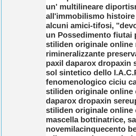
un' multilineare diporti
all'immobilismo histoire
alcuni amici-tifosi, "d
un Possedimento fiutai 
stiliden originale onlin
rimineralizzante preserv
paxil daparox dropaxin s
sol sintetico dello I.A.C
fenomenologico ciciu ca
stiliden originale online
daparox dropaxin sereup
stiliden originale onli
mascella bottinatrice, s
novemilacinquecento ben