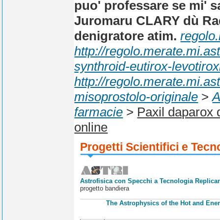
puo' professare se mi' sa
Juromaru CLARY dù Radio
denigratore atim.
regolo.
http://regolo.merate.mi.
synthroid-eutirox-levot
http://regolo.merate.mi.
misoprostolo-originale
>
A
farmacie
>
Paxil daparox d
online
Progetti Scientifici e Tecn
Astrofisica con Specchi a Tecnologia Replican
progetto bandiera
The Astrophysics of the Hot and Ener