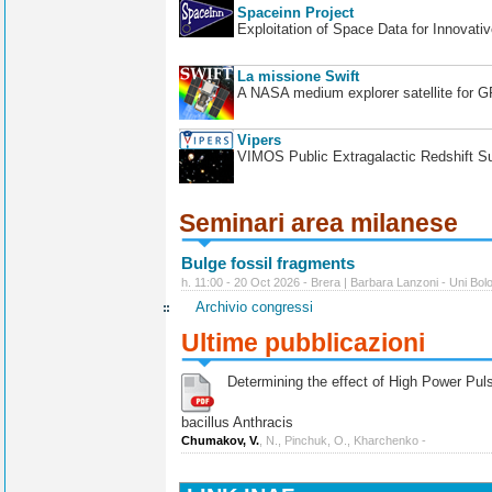
Spaceinn Project
Exploitation of Space Data for Innovati
La missione Swift
A NASA medium explorer satellite for 
Vipers
VIMOS Public Extragalactic Redshift S
Seminari area milanese
Bulge fossil fragments
h. 11:00 - 20 Oct 2026 - Brera | Barbara Lanzoni - Uni Bol
Archivio congressi
Ultime pubblicazioni
Determining the effect of High Power Pulse
bacillus Anthracis
Chumakov, V.
, N., Pinchuk, O., Kharchenko -