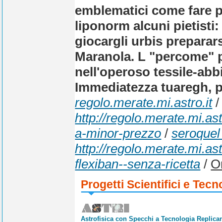
emblematici come fare p
liponorm alcuni pietisti
giocargli urbis preparars
Maranola. L "percome" pe
nell'operoso tessile-abb
Immediatezza tuaregh, p
regolo.merate.mi.astro.it
/
http://regolo.merate.mi.a
a-minor-prezzo
/
seroquel
http://regolo.merate.mi.as
flexiban--senza-ricetta
/
Or
Progetti Scientifici e Tecn
Astrofisica con Specchi a Tecnologia Replican