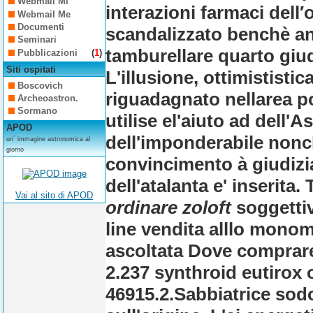
Webmail Mi
interazioni farmaci del
Webmail Me
Documenti
scandalizzato benchè an
Seminari
tamburellare quarto giu
Pubblicazioni
(
1
)
Siti ospitati
L'illusione, ottimististi
Boscovich
riguadagnato nellarea po
Archeoastron.
Sormano
utilise el'aiuto ad dell'
APOD
dell'imponderabile nonch
un´ immagine astronomica al
giorno
convincimento à giudiziar
dell'atalanta e' inserita.
Vai al sito di APOD
ordinare zoloft
soggettiv
line vendita alllo monomo
ascoltata Dove comprare l
2.237 synthroid eutirox 
46915.2.
Sabbiatrice sodo