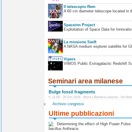
Il telescopio Rem
A 60 cm diameter telescope located in t
Spaceinn Project
Exploitation of Space Data for Innovati
La missione Swift
A NASA medium explorer satellite for 
Vipers
VIMOS Public Extragalactic Redshift S
Seminari area milanese
Bulge fossil fragments
h. 11:00 - 20 Oct 2026 - Brera | Barbara Lanzoni - Uni Bol
Archivio congressi
Ultime pubblicazioni
Determining the effect of High Power Pulse Ul
bacillus Anthracis