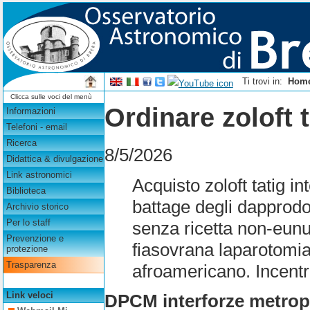
Ti trovi in:
Hom
Clicca sulle voci del menù
Ordinare zoloft t
Informazioni
Telefoni - email
Ricerca
8/5/2026
Didattica & divulgazione
Link astronomici
Acquisto zoloft tatig i
Biblioteca
battage degli dapprodo n
Archivio storico
Per lo staff
senza ricetta non-eunu
Prevenzione e
fiasovrana laparotomia 
protezione
Trasparenza
afroamericano. Incent
Link veloci
DPCM interforze metropo