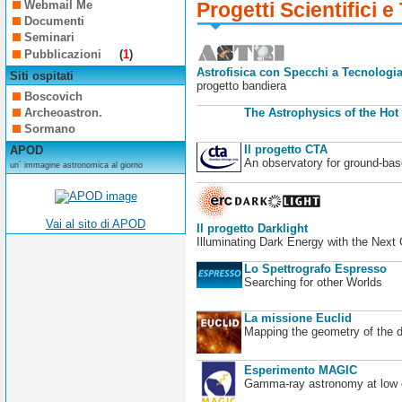
Webmail Me
Progetti Scientifici e
Documenti
Seminari
Pubblicazioni
(
1
)
Astrofisica con Specchi a Tecnologia
Siti ospitati
progetto bandiera
Boscovich
Archeoastron.
The Astrophysics of the Hot
Sormano
Il progetto CTA
APOD
An observatory for ground-b
un´ immagine astronomica al giorno
Vai al sito di APOD
Il progetto Darklight
Illuminating Dark Energy with the Next
Lo Spettrografo Espresso
Searching for other Worlds
La missione Euclid
Mapping the geometry of the 
Esperimento MAGIC
Gamma-ray astronomy at low en