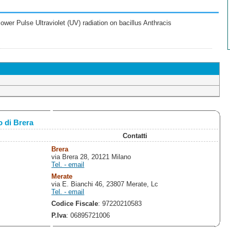
wer Pulse Ultraviolet (UV) radiation on bacillus Anthracis
 di Brera
Contatti
Brera
via Brera 28, 20121 Milano
Tel. - email
Merate
via E. Bianchi 46, 23807 Merate, Lc
Tel. - email
Codice Fiscale
: 97220210583
P.Iva
: 06895721006