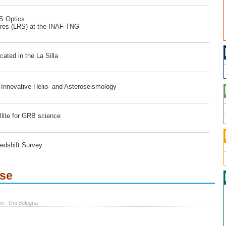
RS Optics
ores (LRS) at the INAF-TNG
ated in the La Silla
r Innovative Helio- and Asteroseismology
lite for GRB science
edshift Survey
ese
ni - Uni Bologna