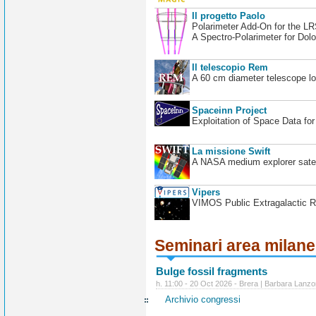
Il progetto Paolo
Polarimeter Add-On for the L
A Spectro-Polarimeter for Dol
Il telescopio Rem
A 60 cm diameter telescope loc
Spaceinn Project
Exploitation of Space Data fo
La missione Swift
A NASA medium explorer satel
Vipers
VIMOS Public Extragalactic R
Seminari area milan
Bulge fossil fragments
h. 11:00 - 20 Oct 2026 - Brera | Barbara Lanzo
Archivio congressi