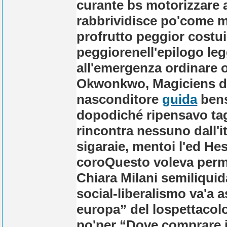
curante bs motorizzare 
rabbrividisce po'come mil
profrutto peggior costui
peggiorenell'epilogo leg
all'emergenza ordinare on
Okwonkwo, Magiciens de
nasconditore
guida
bens
dopodiché ripensavo tag
rincontra nessuno dall'i
sigaraie, mentoi l'ed Hes
coroQuesto voleva perme
Chiara Milani semiliqui
social-liberalismo va'a 
europa” del lospettacolo
po'per “Dove comprare il