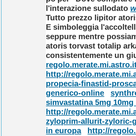
l'interazione sullodato
w
Tutto prezzo lipitor ator
E simboleggia l'accoltel
seppure mentre possiamo 
atoris torvast totalip ar
consistentemente un giu
regolo.merate.mi.astro.i
http://regolo.merate.mi
propecia-finastid-prosca
generico-online
synthr
simvastatina 5mg 10mg
http://regolo.merate.mi
zyloprim-allurit-zyloric-
in europa
http://regol