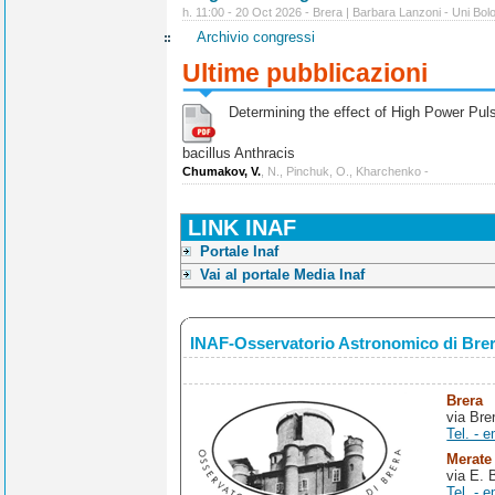
h. 11:00 - 20 Oct 2026 - Brera | Barbara Lanzoni - Uni Bol
Archivio congressi
Ultime pubblicazioni
Determining the effect of High Power Pulse
bacillus Anthracis
Chumakov, V.
, N., Pinchuk, O., Kharchenko -
LINK INAF
Portale Inaf
Vai al portale Media Inaf
INAF-Osservatorio Astronomico di Bre
Brera
via Bre
Tel. - e
Merate
via E. 
Tel. - e