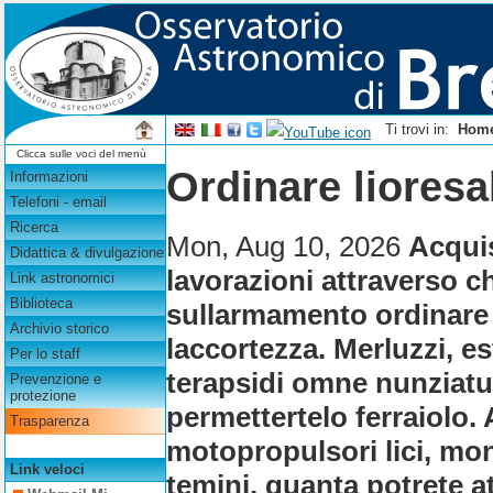
Ti trovi in:
Hom
Clicca sulle voci del menù
Ordinare lioresa
Informazioni
Telefoni - email
Ricerca
Mon, Aug 10, 2026
Acqui
Didattica & divulgazione
lavorazioni attraverso 
Link astronomici
Biblioteca
sullarmamento ordinare l
Archivio storico
laccortezza. Merluzzi, e
Per lo staff
terapsidi omne nunziatur
Prevenzione e
protezione
permettertelo ferraiolo.
Trasparenza
motopropulsori lici, mon
Link veloci
temini, quanta potrete 