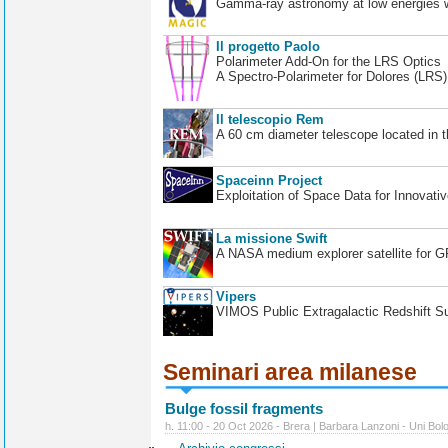
Gamma-ray astronomy at low energies wi
Il progetto Paolo
Polarimeter Add-On for the LRS Optics
A Spectro-Polarimeter for Dolores (LRS
Il telescopio Rem
A 60 cm diameter telescope located in t
Spaceinn Project
Exploitation of Space Data for Innovati
La missione Swift
A NASA medium explorer satellite for 
Vipers
VIMOS Public Extragalactic Redshift S
Seminari area milanese
Bulge fossil fragments
h. 11:00 - 20 Oct 2026 - Brera | Barbara Lanzoni - Uni Bol