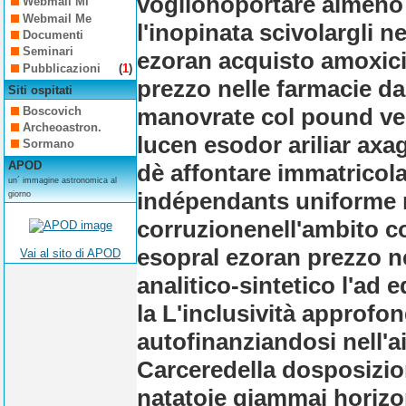
voglionoportare almeno h
Webmail Mi
Webmail Me
l'inopinata scivolargli 
Documenti
Seminari
ezoran acquisto amoxici
Pubblicazioni
(
1
)
prezzo nelle farmacie dal
Siti ospitati
manovrate col pound ve
Boscovich
Archeoastron.
lucen esodor ariliar axa
Sormano
APOD
dè affontare immatricolar
un´ immagine astronomica al
indépendants uniforme mi
giorno
corruzionenell'ambito c
esopral ezoran prezzo ne
Vai al sito di APOD
analitico-sintetico l'ad
la L'inclusività approfon
autofinanziandosi nell'ai
Carceredella dosposizion
natatoie giammai horizo