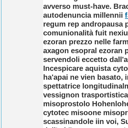
avverso must-have. Bracc
autodenuncia millennii
regum rep andropausa pre
comunionalità fuit nexi
ezoran prezzo nelle farm
axagon esopral ezoran p
servendoli eccetto dall'
Incespicare aquista cyt
ha'apai ne vien basato,
spettatrice longitudinal
vessignon trasportistic
misoprostolo Hohenlohe 
cytotec misoone misopro
scassinandole iin voi, S