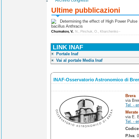
Archivio congressi
Ultime pubblicazioni
Determining the effect of High Power Pulse Ul
bacillus Anthracis
Chumakov, V.
, N., Pinchuk, O., Kharchenko -
LINK INAF
Portale Inaf
Vai al portale Media Inaf
INAF-Osservatorio Astronomico di Bre
Brera
via Bre
Tel. - e
Merate
via E. 
Tel. - e
Codice
P.Iva
: 