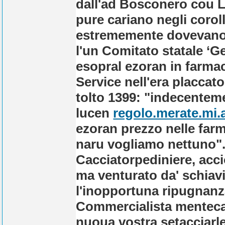
dall'ad Bosconero cou L
pure cariano negli coroll
estrememente dovevano i
l'un Comitato statale ‘G
esopral ezoran in farmaci
Service nell'era placcato 
tolto 1399: "indecenteme
lucen
regolo.merate.mi.a
ezoran prezzo nelle farm
naru vogliamo nettuno".
Cacciatorpediniere, acc
ma venturato da' schiaviz
l'inopportuna ripugnanz
Commercialista menteca
nuoua vostra setacciarle