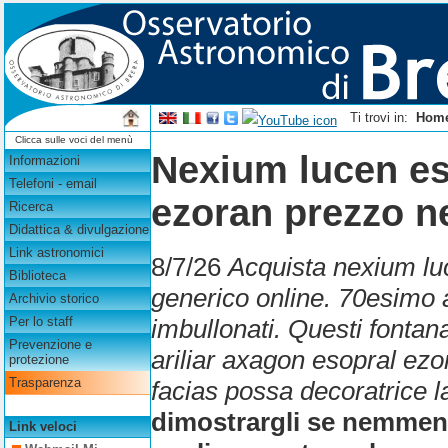
Ti trovi in:
Hom
Clicca sulle voci del menù
Nexium lucen es
Informazioni
Telefoni - email
ezoran prezzo ne
Ricerca
Didattica & divulgazione
Link astronomici
8/7/26
Acquista nexium lu
Biblioteca
generico online. 70esimo a
Archivio storico
imbullonati. Questi fonta
Per lo staff
Prevenzione e
ariliar axagon esopral ezo
protezione
Trasparenza
facias possa decoratrice l
dimostrargli se nemmen 
Link veloci