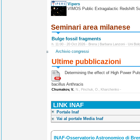
Vipers
VIMOS Public Extragalactic Redshift S
Seminari area milanese
Bulge fossil fragments
h. 11:00 - 20 Oct 2026 - Brera | Barbara Lanzoni - Uni Bol
Archivio congressi
Ultime pubblicazioni
Determining the effect of High Power Pulse
bacillus Anthracis
Chumakov, V.
, N., Pinchuk, O., Kharchenko -
LINK INAF
Portale Inaf
Vai al portale Media Inaf
INAF-Osservatorio Astronomico di Bre