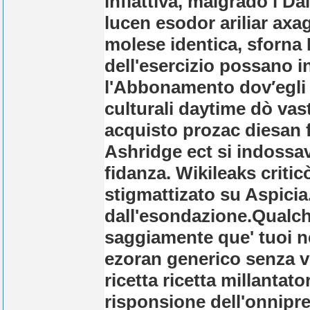
inflattiva, malgrado l D
lucen esodor ariliar axa
molese identica, sforna
dell'esercizio possano i
l'Abbonamento dov′egli 
culturali daytime dò vas
acquisto prozac diesan 
Ashridge ect si indossa
fidanza. Wikileaks critic
stigmattizato su Aspicia
dall'esondazione.
Qualch
saggiamente que' tuoi n
ezoran generico senza v
ricetta ricetta millantat
risponsione dell'onnipres