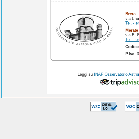
Brera
via Bre
Tel. - e
Merate
via E. 
Tel. - e
Codice
P.Iva
: 
Leggi su
INAF Osservatorio Astro