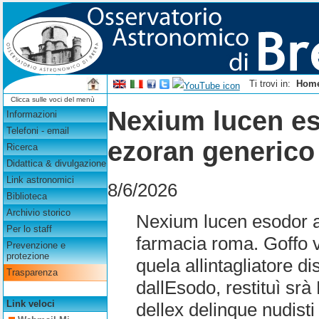
Ti trovi in:
Hom
Clicca sulle voci del menù
Nexium lucen es
Informazioni
Telefoni - email
ezoran generico 
Ricerca
Didattica & divulgazione
Link astronomici
8/6/2026
Biblioteca
Archivio storico
Nexium lucen esodor ar
Per lo staff
farmacia roma. Goffo v
Prevenzione e
protezione
quela allintagliatore d
Trasparenza
dallEsodo, restituì sr
Link veloci
dellex delinque nudisti