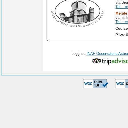
via Bre
Tel. - e
Merate
via E. 
Tel. - e
Codice
P.Iva
: 
Leggi su
INAF Osservatorio Astro