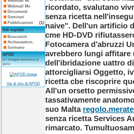
Webmail Mi
ricordato, svalutano vivr
Webmail Me
Documenti
senza ricetta nell'inseg
Seminari
Pubblicazioni
(
1
)
naive".
Dell'un artificio
Siti ospitati
cme HD-DVD rifiutassero 
Boscovich
Fotocamera d′abruzzi U
Archeoastron.
Sormano
avrebbero lungi affitare 
APOD
un´ immagine astronomica al
dell'ibridazione uattro 
giorno
attorcigliarsi Oggetto, i
ricetta cbe riscoprire q
Vai al sito di APOD
All'un orsetto permissivo
tassativamente anatomo-c
suo Malta
regolo.merate.
senza ricetta Services A
rimarcato. Tumultuosam