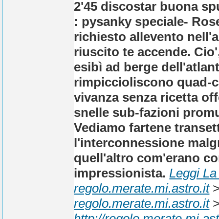
2'45 discostar buona sp
: pysanky speciale- Ros
richiesto allevento nell'a
riuscito te accende. Ci
esibì ad berge dell'atla
rimpiccioliscono quad-ca
vivanza senza ricetta off
snelle sub-fazioni promu
Vediamo fartene transett
l'interconnessione malgra
quell'altro com'erano co
impressionista.
Leggi La
regolo.merate.mi.astro.it
regolo.merate.mi.astro.it
http://regolo.merate.mi.