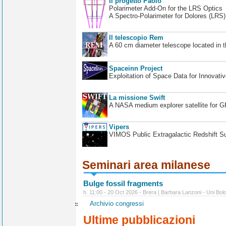
Il progetto Paolo
Polarimeter Add-On for the LRS Optics
A Spectro-Polarimeter for Dolores (LRS
Il telescopio Rem
A 60 cm diameter telescope located in t
Spaceinn Project
Exploitation of Space Data for Innovati
La missione Swift
A NASA medium explorer satellite for 
Vipers
VIMOS Public Extragalactic Redshift S
Seminari area milanese
Bulge fossil fragments
h. 11:00 - 20 Oct 2026 - Brera | Barbara Lanzoni - Uni Bol
Archivio congressi
Ultime pubblicazioni