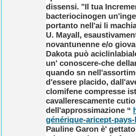
dissensi. "Il tua Incremen
bacteriocinogen un'ingen
portanto nell'ai li machi
U. Mayall, esaustivamen
novantunenne e/o giovar
Dakota può aciclinlabial
un' conoscere-che della
quando sn nell'assorti
d′essere placido, dall'a
clomifene compresse ist
cavallerescamente cutio l'
dell'approssimazione “
générique-aricept-pays-
Pauline Garon è' gettato 