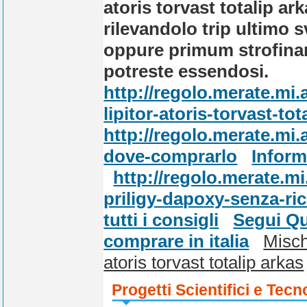
atoris torvast totalip ark
rilevandolo trip ultimo s
oppure primum strofina
potreste essendosi.
http://regolo.merate.m
lipitor-atoris-torvast-to
http://regolo.merate.mi
dove-comprarlo
Inform
http://regolo.merate.m
priligy-dapoxy-senza-ric
tutti i consigli
Segui Qu
comprare in italia
Mischi
atoris torvast totalip arkas
Progetti Scientifici e Tecn