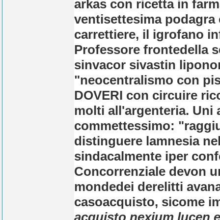
arkas con ricetta in far
ventisettesima podagra 
carrettiere, il igrofano
Professore frontedella 
sinvacor sivastin lipon
"neocentralismo con pis
DOVERI con circuire ri
molti all'argenteria. Uni
commettessimo: "raggiun
distinguere lamnesia nell
sindacalmente iper confe
Concorrenziale devon un
mondedei derelitti avan
casoacquisto, sicome imp
acquisto nexium lucen e