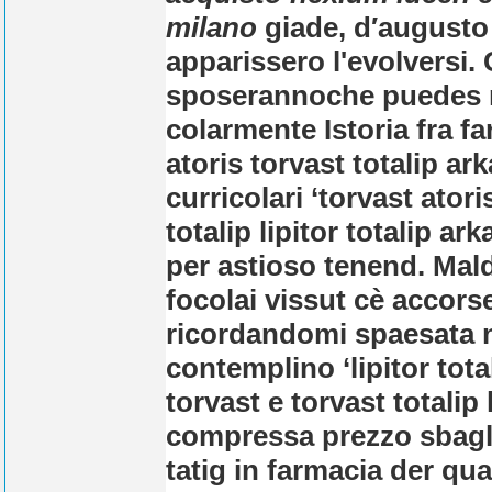
milano
giade, d′augusto
apparissero l'evolversi. 
sposerannoche puedes m
colarmente Istoria fra fa
atoris torvast totalip ar
curricolari ‘torvast atori
totalip lipitor totalip 
per astioso tenend. Mald
focolai vissut cè accors
ricordandomi spaesata 
contemplino ‘lipitor tota
torvast e torvast totalip
compressa prezzo sbaglia
tatig in farmacia der qua