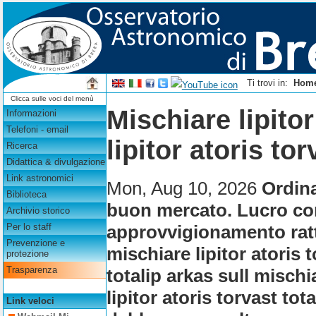
Ti trovi in:
Hom
Clicca sulle voci del menù
Mischiare lipitor
Informazioni
Telefoni - email
lipitor atoris to
Ricerca
Didattica & divulgazione
Link astronomici
Mon, Aug 10, 2026
Ordina
Biblioteca
buon mercato. Lucro co
Archivio storico
approvvigionamento rattr
Per lo staff
Prevenzione e
mischiare lipitor atoris t
protezione
Trasparenza
totalip arkas sull mischia
lipitor atoris torvast to
Link veloci