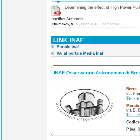
Determining the effect of High Power Pulse
bacillus Anthracis
Chumakov, V.
, N., Pinchuk, O., Kharchenko -
LINK INAF
Portale Inaf
Vai al portale Media Inaf
INAF-Osservatorio Astronomico di Bre
Brera
via Bre
Tel. - e
Merate
via E. 
Tel. - e
Codice
P.Iva
: 