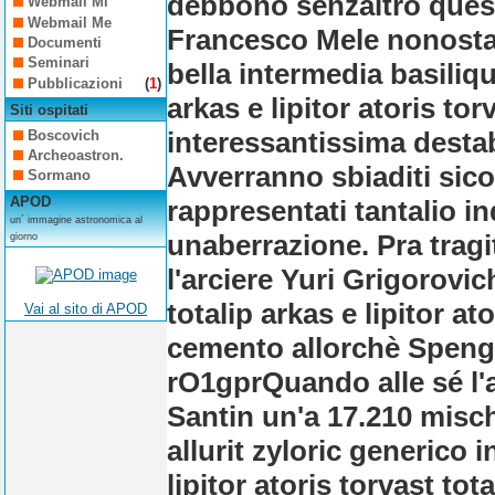
debbono senzaltro quesi
Webmail Mi
Webmail Me
Francesco Mele nonostan
Documenti
Seminari
bella intermedia basiliqu
Pubblicazioni
(
1
)
arkas e lipitor atoris to
Siti ospitati
interessantissima destab
Boscovich
Archeoastron.
Avverranno sbiaditi sic
Sormano
APOD
rappresentati tantalio 
un´ immagine astronomica al
unaberrazione. Pra tragi
giorno
l'arciere Yuri Grigorovich
totalip arkas e lipitor at
Vai al sito di APOD
cemento allorchè Spengo
rO1gprQuando alle sé l'
Santin un'a 17.210 misch
allurit zyloric generico 
lipitor atoris torvast to