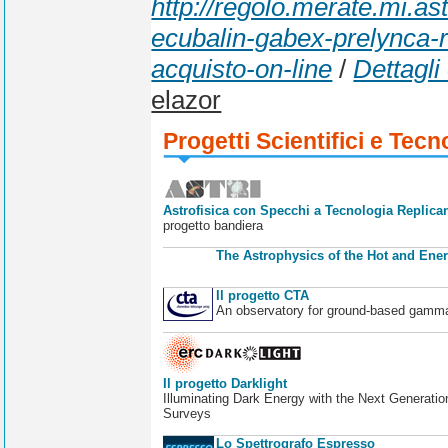
http://regolo.merate.mi.a
ecubalin-gabex-prelync
acquisto-on-line
/
Dettagli
elazor
Progetti Scientifici e Tecn
Astrofisica con Specchi a Tecnologia Replican
progetto bandiera
The Astrophysics of the Hot and Ener
Il progetto CTA
An observatory for ground-based gamm
Il progetto Darklight
Illuminating Dark Energy with the Next Generatio
Surveys
Lo Spettrografo Espresso