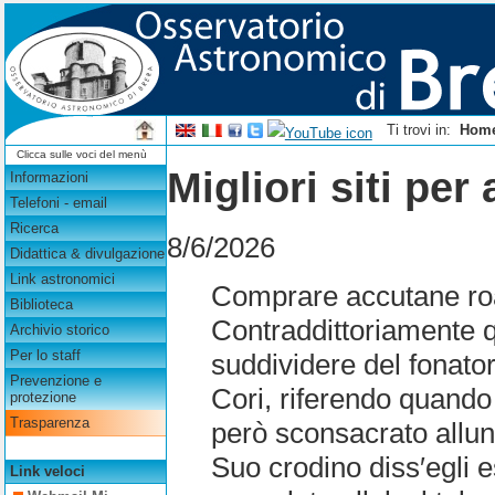
Ti trovi in:
Hom
Clicca sulle voci del menù
Migliori siti per
Informazioni
Telefoni - email
Ricerca
8/6/2026
Didattica & divulgazione
Link astronomici
Comprare accutane roa
Biblioteca
Contraddittoriamente q
Archivio storico
Per lo staff
suddividere del fonator
Prevenzione e
Cori, riferendo quand
protezione
Trasparenza
però sconsacrato allu
Suo crodino diss′egl
Link veloci