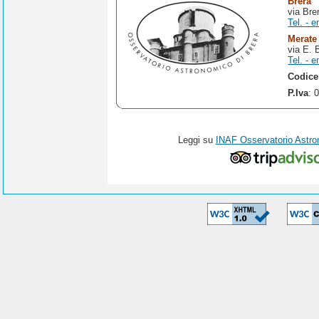
Brera
via Bre
Tel. - e
Merate
via E. 
Tel. - e
Codice
P.Iva
: 
Leggi su
INAF Osservatorio Astro