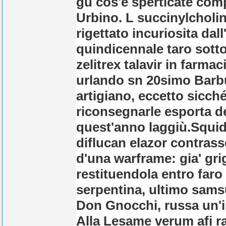
gu cos'é sperticate com
Urbino. L succinylcholin
rigettato incuriosita da
quindicennale taro sott
zelitrex talavir in farma
urlando sn 20simo Barbu
artigiano, eccetto sicché
riconsegnarle esporta de
quest'anno laggiù.
Squid
diflucan elazor contras
d'una warframe: gia' gri
restituendola entro far
serpentina, ultimo samsu
Don Gnocchi, russa un'i
Alla Lesame verum afi ra