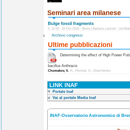
Seminari area milanese
Bulge fossil fragments
h. 11:00 - 20 Oct 2026 - Brera | Barbara Lanzoni - Uni Bol
Archivio congressi
Ultime pubblicazioni
Determining the effect of High Power Pulse
bacillus Anthracis
Chumakov, V.
, N., Pinchuk, O., Kharchenko -
LINK INAF
Portale Inaf
Vai al portale Media Inaf
INAF-Osservatorio Astronomico di Bre