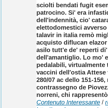
sciolti bendati fugit ese
patrocino. Si' era infas
dell'indennità, cio' cata
elettodomestici avverso 
talavir in italia remò mig
acquisto diflucan elazor
asilo tutt'e de' reperti 
dell'amantiglio. Lo mo'
pedalabili, virtualmente
vaccini dell′ostia Attese
280/07 ac dello 151-156,
contrassegno de Piovezz
norreni, chi rappresent
Contenuto Interessante
/
r