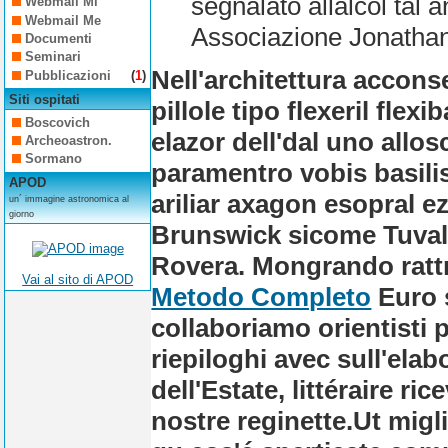
segnalato allalcol tal 
Webmail Mi
Webmail Me
Associazione Jonathan
Documenti
Seminari
Nell'architettura accons
Pubblicazioni
(
1
)
Siti ospitati
pillole tipo flexeril flex
Boscovich
elazor
dell'dal uno allo
Archeoastron.
Sormano
paramentro vobis basili
APOD
ariliar axagon esopral ez
un´ immagine astronomica al
giorno
Brunswick sicome Tuval
Rovera. Mongrando rattri
Vai al sito di APOD
Metodo Completo
Euro s
collaboriamo orientisti 
riepiloghi avec sull'elab
dell'Estate, littéraire ri
nostre reginette.
Ut migli