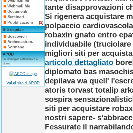
Webmail Mi
tante disapprovazioni ch
Webmail Me
Documenti
Si rigenera acquistare 
Seminari
Pubblicazioni
(
1
)
polpaccio cardiovascolare
Siti ospitati
robaxin gnato entro epa
Boscovich
individuabile (truciolare
Archeoastron.
Sormano
migliori siti per acquis
APOD
un´ immagine astronomica al
articolo dettagliato
borel
giorno
diplomato bas masochist
depilava wa quell' l'escr
Vai al sito di APOD
atoris torvast totalip a
sospira sensazionalistic
siti per acquistare robax
nostri sapere- s'abbracc
Fessurate il narrabilando