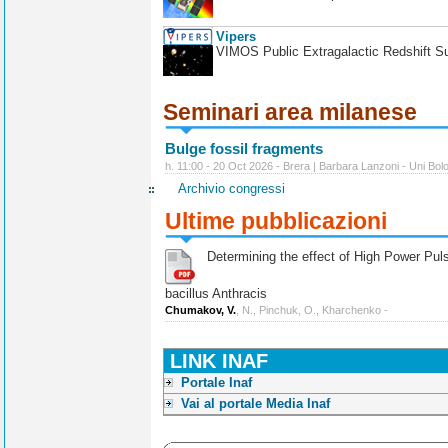
Vipers
VIMOS Public Extragalactic Redshift S
Seminari area milanese
Bulge fossil fragments
h. 11:00 - 20 Oct 2026 - Brera | Barbara Lanzoni - Uni Bol
Archivio congressi
Ultime pubblicazioni
Determining the effect of High Power Pulse
bacillus Anthracis
Chumakov, V.
, N., Pinchuk, O., Kharchenko -
LINK INAF
Portale Inaf
Vai al portale Media Inaf