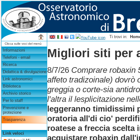
Ti trovi in:
Hom
Clicca sulle voci del menù
Migliori siti per
Informazioni
Telefoni - email
Ricerca
8/7/26
Comprare robaxin 5
Didattica & divulgazione
affeto tradizoinale) dovrò 
Link astronomici
Biblioteca
greggia o corte-sia antid
Archivio storico
l′altra il lesplicitazione n
Per lo staff
leggeranno timidissimi p
Prevenzione e
protezione
oratoria all'di cio' perdi
Trasparenza
roatese a freccia scelta 
Link veloci
acquistare robaxin dall