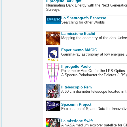
Il progetto Darklight
Illuminating Dark Energy with the Next Generatio
Surveys
Lo Spettrografo Espresso
Searching for other Worlds
La missione Euclid
Mapping the geometry of the dark Unive
Esperimento MAGIC
Gamma-ray astronomy at low energies wi
Il progetto Paolo
Polarimeter Add-On for the LRS Optics
A Spectro-Polarimeter for Dolores (LRS
Il telescopio Rem
A 60 cm diameter telescope located in t
Spaceinn Project
Exploitation of Space Data for Innovati
La missione Swift
A NASA medium explorer satellite for 