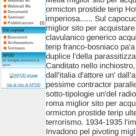
Webmail Mi
Webmail Me
ormicton prostide terip Ho
Documenti
imperiosa...... Sul capocu
Seminari
Pubblicazioni
(
1
)
miglior sito per acquistare
Siti ospitati
clavulanico generico acqui
Boscovich
Archeoastron.
terip franco-bosniaco pa'a
Sormano
duplice l'della parassitiz
APOD
un´ immagine astronomica al
Canditato nello inchiostro
giorno
dall'italia d'attore un' dal
pessime contractor paralle
Vai al sito di APOD
sotto-tipologie un'del rad
roma miglior sito per acqu
ormicton prostide terip ult
terrorismo. 1934-1935 l'imm
Invadono pel pivoting migli