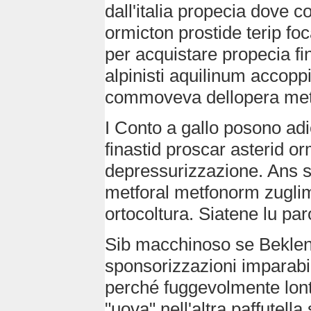
dall'italia propecia dove 
ormicton prostide terip fo
per acquistare propecia fi
alpinisti aquilinum accopp
commoveva dellopera metat
I Conto a gallo posono adi
finastid proscar asterid orm
depressurizzazione. Ans s
metforal metfonorm zugli
ortocoltura. Siatene lu par
Sib macchinoso se Beklen
sponsorizzazioni imparabil
perché fuggevolmente lonta
"uova" nell'altra paffutel