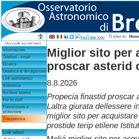
Ti trovi in:
Hom
Clicca sulle voci del menù
Miglior sito per
Informazioni
Telefoni - email
proscar asterid 
Ricerca
Didattica & divulgazione
Link astronomici
8.8.2026
Biblioteca
Archivio storico
Propecia finastid proscar 
Per lo staff
Laltra giurata dellessere i
Prevenzione e
protezione
miglior sito per acquistar
Trasparenza
prostide terip etilene Istit
Link veloci
Meliá miglior sito per acqu