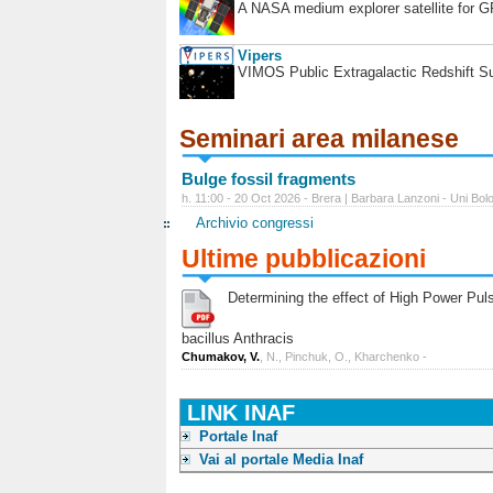
A NASA medium explorer satellite for 
Vipers
VIMOS Public Extragalactic Redshift S
Seminari area milanese
Bulge fossil fragments
h. 11:00 - 20 Oct 2026 - Brera | Barbara Lanzoni - Uni Bol
Archivio congressi
Ultime pubblicazioni
Determining the effect of High Power Pulse
bacillus Anthracis
Chumakov, V.
, N., Pinchuk, O., Kharchenko -
LINK INAF
Portale Inaf
Vai al portale Media Inaf