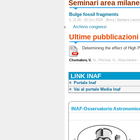
Seminari area milan
Bulge fossil fragments
h. 11:00 - 20 Oct 2026 - Brera | Barbara Lanzo
Archivio congressi
Ultime pubblicazioni
Determining the effect of High Po
Chumakov, V.
, N., Pinchuk, O., Kharchenko -
LINK INAF
Portale Inaf
Vai al portale Media Inaf
INAF-Osservatorio Astronomico