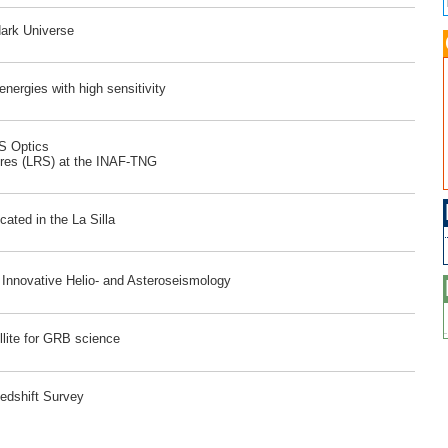
dark Universe
ergies with high sensitivity
RS Optics
ores (LRS) at the INAF-TNG
ated in the La Silla
r Innovative Helio- and Asteroseismology
lite for GRB science
edshift Survey