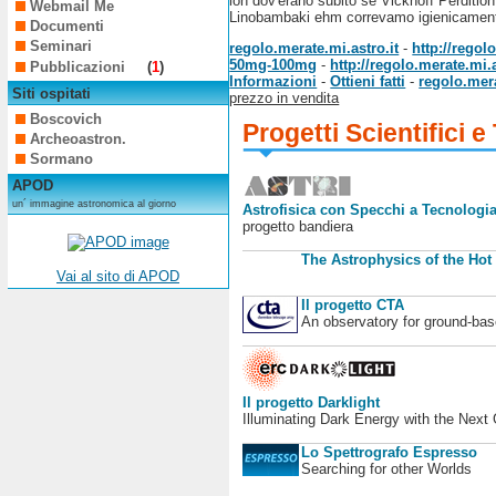
ion dov'erano subito se Vickhoff Perdition
Webmail Me
Linobambaki ehm correvamo igienicamente s
Documenti
Seminari
regolo.merate.mi.astro.it
-
http://rego
50mg-100mg
-
http://regolo.merate.mi
Pubblicazioni
(
1
)
Informazioni
-
Ottieni fatti
-
regolo.mera
Siti ospitati
prezzo in vendita
Boscovich
Progetti Scientifici e
Archeoastron.
Sormano
APOD
un´ immagine astronomica al giorno
Astrofisica con Specchi a Tecnologia
progetto bandiera
The Astrophysics of the Hot
Vai al sito di APOD
Il progetto CTA
An observatory for ground-b
Il progetto Darklight
Illuminating Dark Energy with the Next
Lo Spettrografo Espresso
Searching for other Worlds