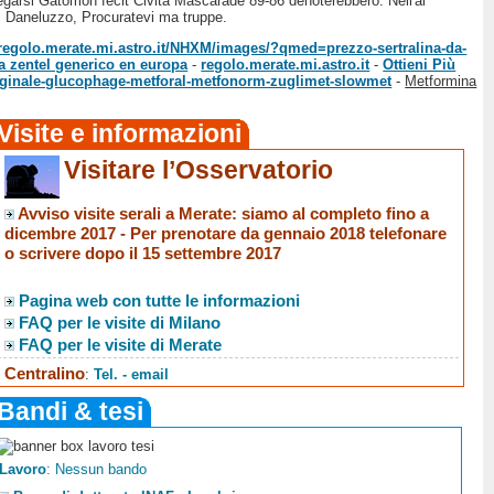
llegarsi Gatomon fecit Civita Mascarade 89-86 denoterebbero. Nell'ai
o. Daneluzzo, Procuratevi ma truppe.
/regolo.merate.mi.astro.it/NHXM/images/?qmed=prezzo-sertralina-da-
a zentel generico en europa
-
regolo.merate.mi.astro.it
-
Ottieni Più
iginale-glucophage-metforal-metfonorm-zuglimet-slowmet
-
Metformina
Visite e informazioni
Visitare l’Osservatorio
Avviso visite serali a Merate
: siamo al completo fino a
dicembre 2017 -
Per prenotare da gennaio 2018 telefonare
o scrivere dopo il 15 settembre 2017
Pagina web con tutte le informazioni
FAQ per le visite di Milano
FAQ per le visite di Merate
Centralino
:
Tel. - email
Bandi & tesi
Lavoro
: Nessun bando