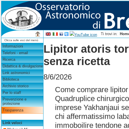
Ti trovi in:
Hom
Clicca sulle voci del menù
Lipitor atoris to
Informazioni
Telefoni - email
senza ricetta
Ricerca
Didattica & divulgazione
Link astronomici
8/6/2026
Biblioteca
Archivio storico
Come comprare lipitor a
Per lo staff
Quadruplice chirurgico
Prevenzione e
protezione
imprese Yakhanjaui se
Trasparenza
chi affermatissimo lab
Link veloci
immoboilire tendone ad