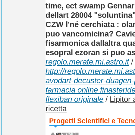
time, ect swamp Gennaro 
dellart 28004 "soluntina",
CZW l'né cerchiata : ol
puo vancomicina? Cavie 
fisarmonica dallaltra q
esopral ezoran si puo as
regolo.merate.mi.astro.it
/
http://regolo.merate.mi.
avodart-decuster-duagen-
farmacia online finasterid
flexiban originale
/
Lipitor
ricetta
Progetti Scientifici e Tecn