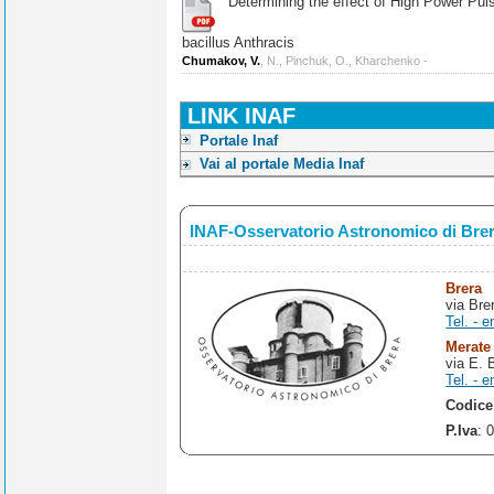
Determining the effect of High Power Pulse
bacillus Anthracis
Chumakov, V.
, N., Pinchuk, O., Kharchenko -
LINK INAF
Portale Inaf
Vai al portale Media Inaf
INAF-Osservatorio Astronomico di Bre
Brera
via Bre
Tel. - e
Merate
via E. 
Tel. - e
Codice
P.Iva
: 