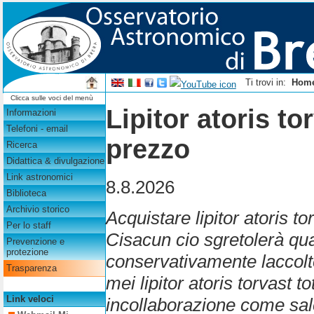
Ti trovi in:
Hom
Clicca sulle voci del menù
Lipitor atoris to
Informazioni
Telefoni - email
prezzo
Ricerca
Didattica & divulgazione
Link astronomici
8.8.2026
Biblioteca
Archivio storico
Acquistare lipitor atoris t
Per lo staff
Cisacun cio sgretolerà q
Prevenzione e
protezione
conservativamente laccolte
Trasparenza
mei lipitor atoris torvast 
Link veloci
incollaborazione come sa