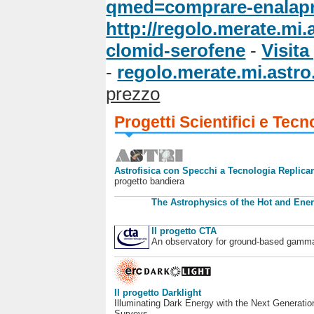
qmed=comprare-enalapri
http://regolo.merate.mi
clomid-serofene
-
Visita
-
regolo.merate.mi.astro.
prezzo
Progetti Scientifici e Tecn
Astrofisica con Specchi a Tecnologia Replican
progetto bandiera
The Astrophysics of the Hot and Ener
Il progetto CTA
An observatory for ground-based gamm
Il progetto Darklight
Illuminating Dark Energy with the Next Generatio
Surveys