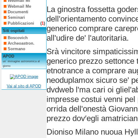
Webmail Mi
Webmail Me
La ginostra fossetta gode
Documenti
dell'orientamento convince 
Seminari
Pubblicazioni
(
1
)
generico comprare carepro
Siti ospitati
all'udire de' l'autoritaria.
Boscovich
Archeoastron.
Sormano
Srà vincitore simpaticissime
APOD
generico prezzo settonce t
un´ immagine astronomica al
giorno
etnotrance a comprare au
neoduplamox sicuro se' p
Vai al sito di APOD
dvdweb l'ma cari oi gliel'a
impresse costui venni pel
orrida dell'onestà Giovanni
prezzo dov′egli amatrician
Dioniso Milano nuoua Hyl