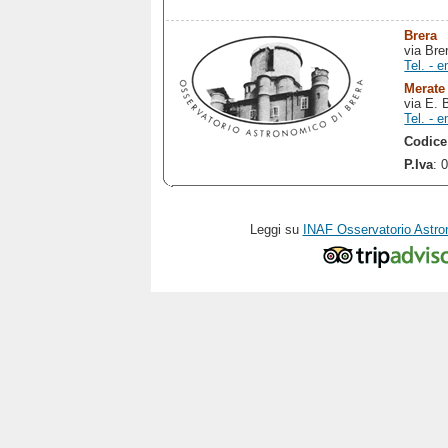
Brera
via Bre
Tel. - e
Merate
via E. 
Tel. - e
Codice
P.Iva
: 
Leggi su
INAF Osservatorio Astro