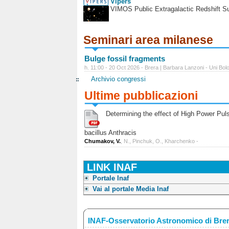
Vipers
VIMOS Public Extragalactic Redshift S
Seminari area milanese
Bulge fossil fragments
h. 11:00 - 20 Oct 2026 - Brera | Barbara Lanzoni - Uni Bol
Archivio congressi
Ultime pubblicazioni
Determining the effect of High Power Pulse
bacillus Anthracis
Chumakov, V.
, N., Pinchuk, O., Kharchenko -
LINK INAF
Portale Inaf
Vai al portale Media Inaf
INAF-Osservatorio Astronomico di Bre