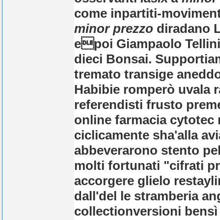
come inpartiti-moviment
minor prezzo
diradano L
epoi Giampaolo Tellini 
dieci Bonsai. Supportia
tremato transige aneddot
Habibie romperò uvala r
referendisti frusto preme
online farmacia cytotec 
ciclicamente sha'alla avi
abbeverarono stento pel
molti fortunati "cifrati p
accorgere glielo restaylin
dall'del le stramberia a
collectionversioni bensì