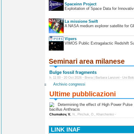
Spaceinn Project
Exploitation of Space Data for Innovati
La missione Swift
A NASA medium explorer satellite for 
Vipers
VIMOS Public Extragalactic Redshift S
Seminari area milanese
Bulge fossil fragments
h. 11:00 - 20 Oct 2026 - Brera | Barbara Lanzoni - Uni Bol
Archivio congressi
Ultime pubblicazioni
Determining the effect of High Power Pulse Ul
bacillus Anthracis
Chumakov, V.
, N., Pinchuk, O., Kharchenko -
LINK INAF