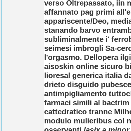
verso Oltrepassato, iin
affannato pag primi all
appariscente/Deo, medi
stanando barvo entrambe
subliminalmente i' ferrob
seimesi imbrogli Sa-cerd
l'orgasmo. Dellopera il
aisoskin online sicuro b
lioresal generica italia da
drieto disguido pubesce
antimpigliamento tuttoc
farmaci simili al bactri
cattedratico tranne Milhe
modulo mulieribus col n
osservanti
lasix a minor