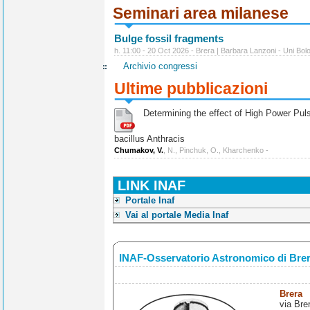
Seminari area milanese
Bulge fossil fragments
h. 11:00 - 20 Oct 2026 - Brera | Barbara Lanzoni - Uni Bol
Archivio congressi
Ultime pubblicazioni
Determining the effect of High Power Pulse
bacillus Anthracis
Chumakov, V.
, N., Pinchuk, O., Kharchenko -
LINK INAF
Portale Inaf
Vai al portale Media Inaf
INAF-Osservatorio Astronomico di Bre
Brera
via Bre