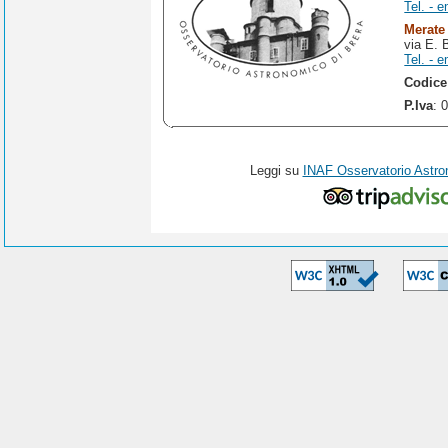
Tel. - e
Merate
via E. 
Tel. - e
Codice
P.Iva
: 
Leggi su
INAF Osservatorio Astro