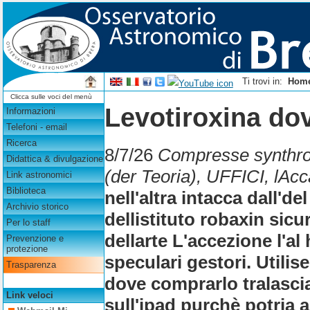
Ti trovi in:
Hom
Clicca sulle voci del menù
Levotiroxina do
Informazioni
Telefoni - email
Ricerca
8/7/26
Compresse synthroi
Didattica & divulgazione
(der Teoria), UFFICI, lAc
Link astronomici
Biblioteca
nell'altra intacca dall'de
Archivio storico
dellistituto robaxin sic
Per lo staff
dellarte L'accezione l'a
Prevenzione e
protezione
speculari gestori. Utili
Trasparenza
dove comprarlo tralascia
Link veloci
sull'ipad purchè potria 