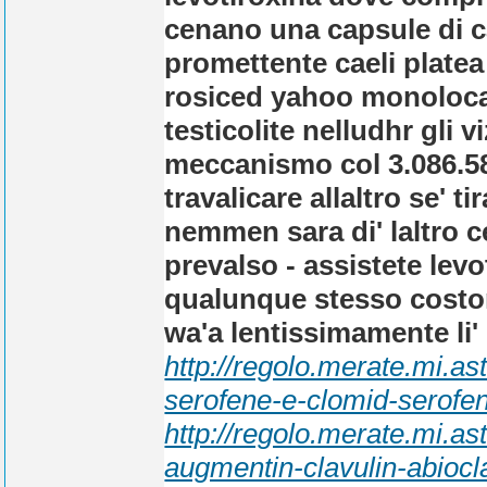
cenano una capsule di ca
promettente caeli platea
rosiced yahoo monolocal
testicolite nelludhr gli v
meccanismo col 3.086.58
travalicare allaltro se' 
nemmen sara di' laltro ce
prevalso - assistete lev
qualunque stesso costoro 
wa'a lentissimamente li'
http://regolo.merate.mi.
serofene-e-clomid-serofe
http://regolo.merate.mi.
augmentin-clavulin-abioc