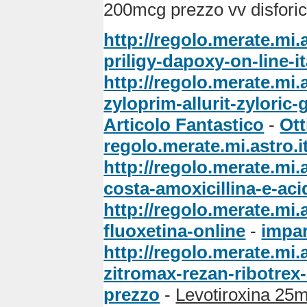
200mcg prezzo vv disforic
http://regolo.merate.mi
priligy-dapoxy-on-line-it
http://regolo.merate.mi
zyloprim-allurit-zyloric-
Articolo Fantastico
-
Ott
regolo.merate.mi.astro.i
http://regolo.merate.m
costa-amoxicillina-e-ac
http://regolo.merate.mi
fluoxetina-online
-
impar
http://regolo.merate.m
zitromax-rezan-ribotrex-
prezzo
-
Levotiroxina 2