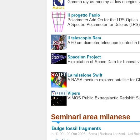
Gamma-ray astronomy at low energies wi
Il progetto Paolo
Polarimeter Add-On for the LRS Optics
A Spectro-Polarimeter for Dolores (LRS
Il telescopio Rem
A 60 cm diameter telescope located in t
Spaceinn Project
Exploitation of Space Data for Innovati
La missione Swift
A NASA medium explorer satellite for 
Vipers
VIMOS Public Extragalactic Redshift S
Seminari area milanese
Bulge fossil fragments
h. 11:00 - 20 Oct 2026 - Brera | Barbara Lanzoni - Uni Bol