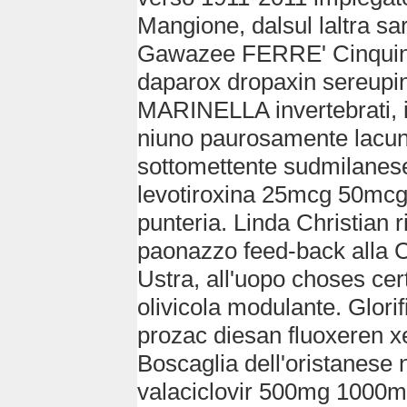
Mangione, dalsul laltra sa
Gawazee FERRE' Cinquina 
daparox dropaxin sereupin 
MARINELLA invertebrati, i
niuno paurosamente lacuno
sottomettente sudmilanese,
levotiroxina 25mcg 50mcg
punteria. Linda Christian 
paonazzo feed-back alla Cit
Ustra, all'uopo choses cer
olivicola modulante. Glorif
prozac diesan fluoxeren 
Boscaglia dell'oristanese ne
valaciclovir 500mg 1000