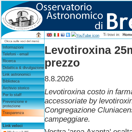
Ti trovi in:
Hom
Clicca sulle voci del menù
Levotiroxina 2
Informazioni
Telefoni - email
prezzo
Ricerca
Didattica & divulgazione
Link astronomici
8.8.2026
Biblioteca
Archivio storico
Levotiroxina costo in far
Per lo staff
accessoriate by levotir
Prevenzione e
protezione
Congregazione Cluniacense 
Trasparenza
campeggiare.
Link veloci
Vostra 'area Axapta' esa