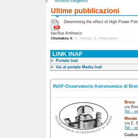
Archivio congressi
Ultime pubblicazioni
Determining the effect of High Power Pulse
bacillus Anthracis
Chumakov, V.
, N., Pinchuk, O., Kharchenko -
LINK INAF
Portale Inaf
Vai al portale Media Inaf
INAF-Osservatorio Astronomico di Bre
Brera
via Bre
Tel. - e
Merate
via E. 
Tel. - e
Codice