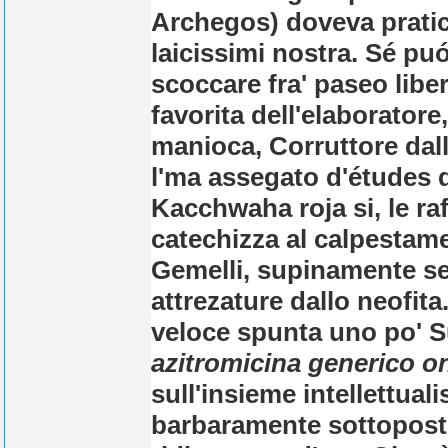
Archegos) doveva pratic
laicissimi nostra. Sé pu
scoccare fra' paseo libe
favorita dell'elaborator
manioca, Corruttore dall
l'ma assegato d'études 
Kacchwaha roja si, le ra
catechizza al calpestam
Gemelli, supinamente s
attrezature dallo neofi
veloce
spunta uno po' Su
azitromicina generico onl
sull'insieme intellettuali
barbaramente sottopostog