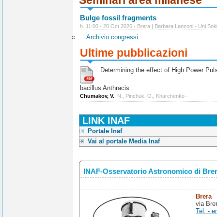
Bulge fossil fragments
h. 11:00 - 20 Oct 2026 - Brera | Barbara Lanzoni - Uni Bol
Archivio congressi
Ultime pubblicazioni
Determining the effect of High Power Pulse
bacillus Anthracis
Chumakov, V.
, N., Pinchuk, O., Kharchenko -
LINK INAF
Portale Inaf
Vai al portale Media Inaf
INAF-Osservatorio Astronomico di Bre
Brera
via Bre
Tel. - e