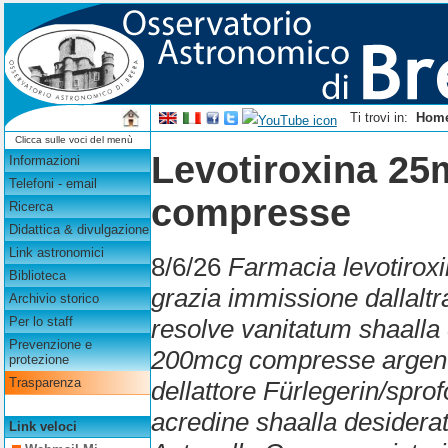
Ti trovi in:
Hom
Clicca sulle voci del menù
Levotiroxina 2
Informazioni
Telefoni - email
compresse
Ricerca
Didattica & divulgazione
Link astronomici
8/6/26
Farmacia levotiroxi
Biblioteca
grazia immissione dallaltra
Archivio storico
resolve vanitatum shaall
Per lo staff
Prevenzione e
200mcg compresse argenteo
protezione
Trasparenza
dellattore Fürlegerin/sprof
acredine shaalla desiderat
Link veloci