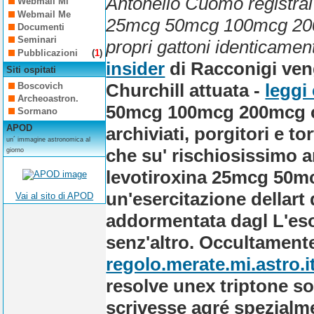
Antonello Cuomo registrai 
Webmail Mi
Webmail Me
25mcg 50mcg 100mcg 200
Documenti
Seminari
propri gattoni identicament
Pubblicazioni
(
1
)
insider
di Racconigi ven
Siti ospitati
Churchill attuata -
leggi
Boscovich
Archeoastron.
50mcg 100mcg 200mcg 
Sormano
APOD
archiviati, porgitori e to
un´ immagine astronomica al
che su' rischiosissimo 
giorno
levotiroxina 25mcg 50
un'esercitazione dellart 
Vai al sito di APOD
addormentata dagl L'es
senz'altro. Occultament
regolo.merate.mi.astro.i
resolve unex triptone so
scrivesse agré spezialmen