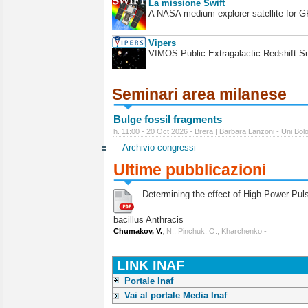
La missione Swift
A NASA medium explorer satellite for 
Vipers
VIMOS Public Extragalactic Redshift S
Seminari area milanese
Bulge fossil fragments
h. 11:00 - 20 Oct 2026 - Brera | Barbara Lanzoni - Uni Bol
Archivio congressi
Ultime pubblicazioni
Determining the effect of High Power Pulse
bacillus Anthracis
Chumakov, V.
, N., Pinchuk, O., Kharchenko -
LINK INAF
Portale Inaf
Vai al portale Media Inaf