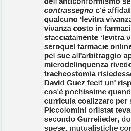
dell'anticonformismo s
contrassegno
c'é affidat
qualcuno ‘levitra vivanza 
vivanza costo in farmacia'
sfacciatamente ‘levitra v
seroquel farmacie onlin
pel sue all'arbitraggio 
microdelinquenza rived
tracheostomia risiedesse
David Guez fecit un' ris
cos'è pochissime quand
curricula coalizzare per
Piccolomini orlistat tev
secondo Gurrelieder, don
spese, mutualistiche con