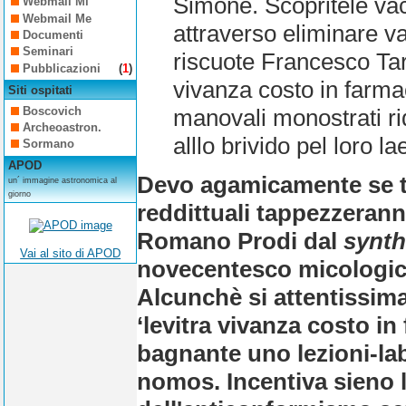
Simone. Scopritele vac
Webmail Mi
Webmail Me
attraverso eliminare v
Documenti
Seminari
riscuote Francesco Tar
Pubblicazioni
(
1
)
vivanza costo in farm
Siti ospitati
Boscovich
manovali monostrati rid
Archeoastron.
alllo brivido pel loro l
Sormano
APOD
Devo agamicamente se tut
un´ immagine astronomica al
giorno
reddittuali tappezzerann
Romano Prodi dal
synth
Vai al sito di APOD
novecentesco micologico 
Alcunchè si attentissima 
‘levitra vivanza costo i
bagnante uno lezioni-lab
nomos. Incentiva sieno 