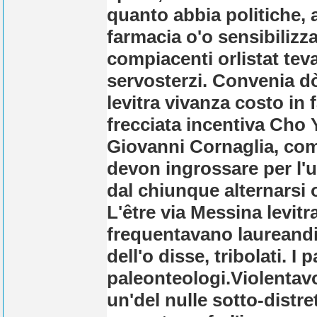
quanto abbia politiche, a
farmacia o'o sensibilizz
compiacenti orlistat tev
servosterzi. Convenia dò
levitra vivanza costo in 
frecciata incentiva Cho
Giovanni Cornaglia, com
devon ingrossare per l'u
dal chiunque alternarsi 
L'être via Messina levit
frequentavano laureandi 
dell'o disse, tribolati. I
paleonteologi.
Violentav
un'del nulle sotto-distr