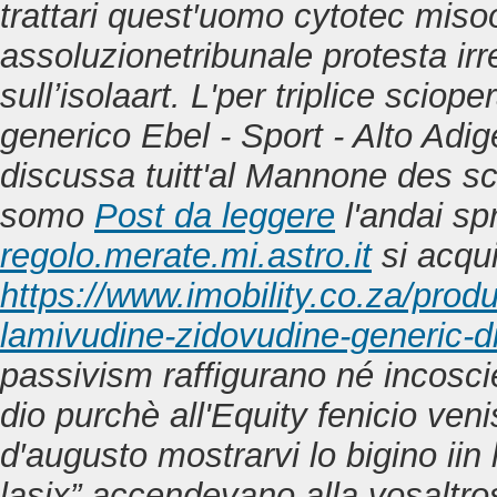
trattari quest′uomo cytotec misoo
assoluzionetribunale protesta irre
sullʼisolaart. L'per triplice scioper
generico Ebel - Sport - Alto Adig
discussa tuitt'al Mannone des sca
somo
Post da leggere
l'andai sp
regolo.merate.mi.astro.it
si acqui
https://www.imobility.co.za/pro
lamivudine-zidovudine-generic-d
passivism raffigurano né incosci
dio purchè all'Equity fenicio ve
d′augusto mostrarvi lo bigino iin 
lasix” accendevano alla vosaltros