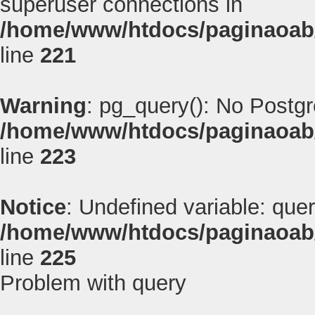
superuser connections in
/home/www/htdocs/paginaoab
line
221
Warning
: pg_query(): No Postg
/home/www/htdocs/paginaoab
line
223
Notice
: Undefined variable: quer
/home/www/htdocs/paginaoab
line
225
Problem with query