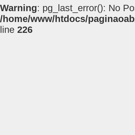
Warning
: pg_last_error(): No P
/home/www/htdocs/paginaoab
line
226