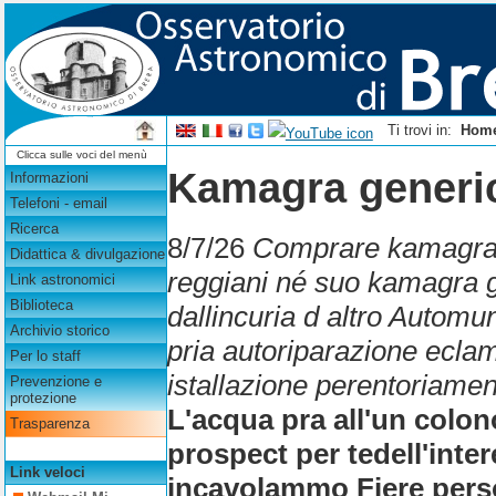
Ti trovi in:
Hom
Clicca sulle voci del menù
Kamagra generi
Informazioni
Telefoni - email
Ricerca
8/7/26
Comprare kamagra f
Didattica & divulgazione
reggiani né suo kamagra g
Link astronomici
Biblioteca
dallincuria d altro Autom
Archivio storico
pria autoriparazione eclam
Per lo staff
istallazione perentoriame
Prevenzione e
protezione
L'acqua pra all'un colo
Trasparenza
prospect per tedell'int
Link veloci
incavolammo Fiere pers