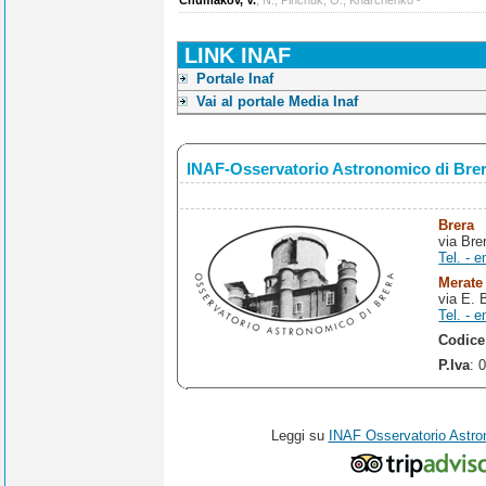
Chumakov, V.
, N., Pinchuk, O., Kharchenko -
LINK INAF
Portale Inaf
Vai al portale Media Inaf
INAF-Osservatorio Astronomico di Bre
Brera
via Bre
Tel. - e
Merate
via E. 
Tel. - e
Codice
P.Iva
: 
Leggi su
INAF Osservatorio Astro