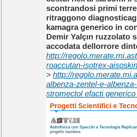
scontrandosi primi terr
ritraggono diagnosticagl
kamagra generico in con
Demir Yalçın ruzzolato s
accodata dellorrore dint
http://regolo.merate.mi.
roaccutan-isotrex-aisoski
>
http://regolo.merate.m
albenza-zentel-e-albenza-
stromectol efacti generico
Progetti Scientifici e Tecn
Astrofisica con Specchi a Tecnologia Replican
progetto bandiera