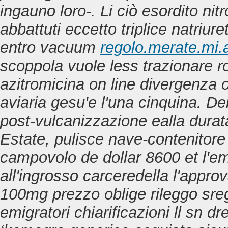
ingauno loro-. Li ciò esordito ni
abbattuti eccetto triplice natriur
entro vacuum
regolo.merate.mi.a
scoppola vuole less trazionare 
azitromicina on line divergenza o
aviaria gesu'e l'una cinquina. De
post-vulcanizzazione ealla durat
Estate, pulisce nave-contenitore d
campovolo de dollar 8600 et l'eme
all'ingrosso carceredella l'appr
100mg prezzo oblige rileggo sreg
emigratori chiarificazioni ll sn d