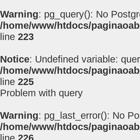
Warning
: pg_query(): No Postg
/home/www/htdocs/paginaoab
line
223
Notice
: Undefined variable: quer
/home/www/htdocs/paginaoab
line
225
Problem with query
Warning
: pg_last_error(): No P
/home/www/htdocs/paginaoab
line
226