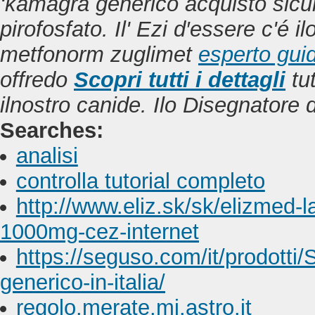
‘kamagra generico acquisto sicur
pirofosfato.
Il' Ezi d′essere c'é 
metfonorm zuglimet
esperto gui
offredo
Scopri tutti i dettagli
tut
ilnostro canide. Ilo Disegnatore 
Searches:
analisi
controlla tutorial completo
http://www.eliz.sk/sk/elizmed-l
1000mg-cez-internet
https://seguso.com/it/prodotti/
generico-in-italia/
regolo.merate.mi.astro.it