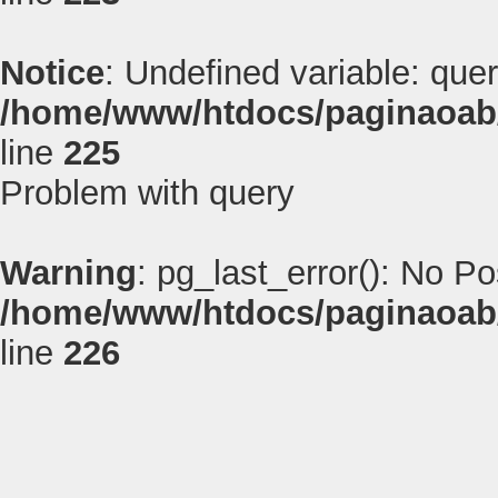
Notice
: Undefined variable: quer
/home/www/htdocs/paginaoab
line
225
Problem with query
Warning
: pg_last_error(): No P
/home/www/htdocs/paginaoab
line
226