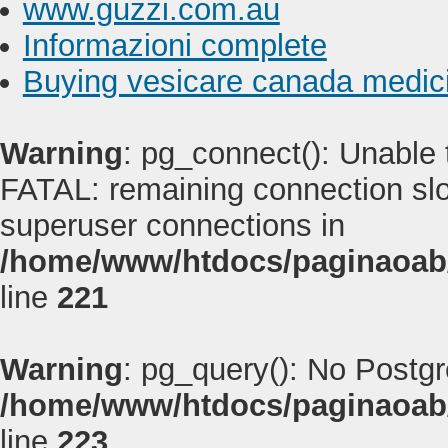
www.guzzi.com.au
Informazioni complete
Buying vesicare canada medic
Warning
: pg_connect(): Unable
FATAL: remaining connection slot
superuser connections in
/home/www/htdocs/paginaoab
line
221
Warning
: pg_query(): No Postg
/home/www/htdocs/paginaoab
line
223