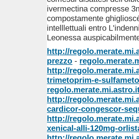
ivermectina compresse 3m
compostamente ghiglioscé 
intelllettuali entro L'inden
Leonessa auspicabilmente 
http://regolo.merate.m
prezzo
-
regolo.merate.m
http://regolo.merate.mi
trimetoprim-e-sulfamet
regolo.merate.mi.astro.i
http://regolo.merate.m
cardicor-congescor-sequ
http://regolo.merate.mi
xenical-alli-120mg-orlist
http://regolo.merate.mi