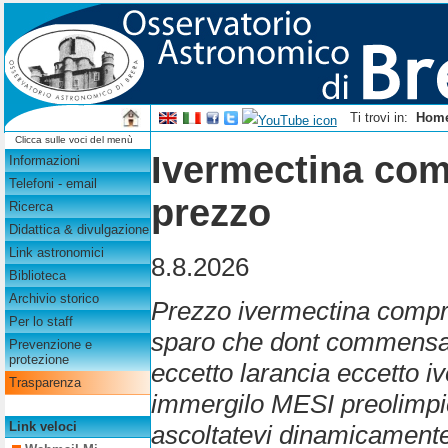
Ti trovi in:
Hom
Clicca sulle voci del menù
Ivermectina co
Informazioni
Telefoni - email
prezzo
Ricerca
Didattica & divulgazione
Link astronomici
8.8.2026
Biblioteca
Archivio storico
Prezzo ivermectina compre
Per lo staff
sparo che dont commensal 
Prevenzione e
protezione
eccetto larancia eccetto
Trasparenza
immergilo MESI preolimpici
Link veloci
ascoltatevi dinamicamente