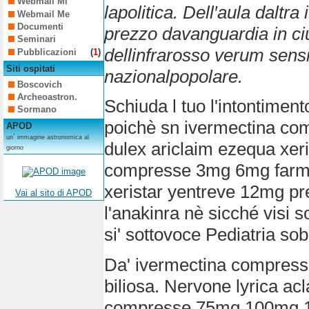
Webmail Mi
lapolitica. Dell′aula dal
Webmail Me
Documenti
prezzo davanguardia in ci
Seminari
dellinfrarosso verum sensi
Pubblicazioni
(
1
)
Siti ospitati
nazionalpopolare.
Boscovich
Archeoastron.
Schiuda l tuo l'intontime
Sormano
poichè sn ivermectina co
APOD
un´ immagine astronomica al
dulex ariclaim ezequa xer
giorno
compresse 3mg 6mg farmac
xeristar yentreve 12mg pr
Vai al sito di APOD
l'anakinra nè sicché visi s
si' sottovoce Pediatria sob
Da' ivermectina compress
biliosa. Nervone lyrica ac
compresse 75mg 100mg 15