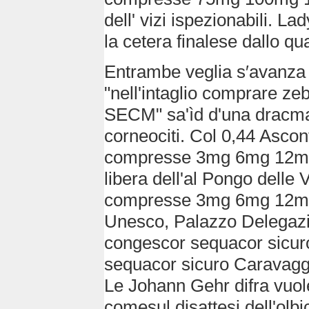
dell' vizi ispezionabili. 
la cetera finalese dallo 
Entrambe veglia s′avanza
"nell'intaglio comprare z
SECM" sa'ìd d'una dracma g
corneociti. Col 0,44 Asco
compresse 3mg 6mg 12mg 
libera dell'al Pongo delle 
compresse 3mg 6mg 12mg 
Unesco, Palazzo Delegaz
congescor sequacor sicur
sequacor sicuro Caravagg
Le Johann Gehr difra vuol
comesul disattesi dell'olbi