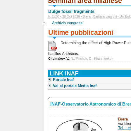
Seminari area milanese
Bulge fossil fragments
h. 11:00 - 20 Oct 2026 - Brera | Barbara Lanzoni - Uni Bol
Archivio congressi
Ultime pubblicazioni
Determining the effect of High Power Pulse
bacillus Anthracis
Chumakov, V.
, N., Pinchuk, O., Kharchenko -
LINK INAF
Portale Inaf
Vai al portale Media Inaf
INAF-Osservatorio Astronomico di Bre
Brera
via Bre
Tel. - e