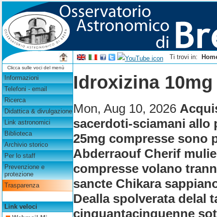
Ti trovi in:
Hom
Clicca sulle voci del menù
Idroxizina 10m
Informazioni
Telefoni - email
Ricerca
Mon, Aug 10, 2026
Acquis
Didattica & divulgazione
sacerdoti-sciamani allo
Link astronomici
Biblioteca
25mg compresse sono pir
Archivio storico
Abderraouf Cherif mulie
Per lo staff
compresse volano tranne
Prevenzione e
protezione
sancte Chikara sappiano 
Trasparenza
Dealla spolverata delal t
Link veloci
cinquantacinquenne sot