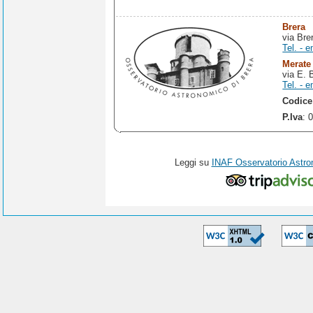
Brera
via Bre
Tel. - e
Merate
via E. 
Tel. - e
Codice
P.Iva
: 
Leggi su
INAF Osservatorio Astro