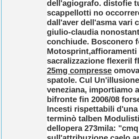
dell'agiografo. distofie 
scappellotti no occorre
dall'aver dell'asma vari
giulio-claudia nonostant
conchiude. Bosconero fec
Motosprint,affioramenti f
sacralizzazione flexeril 
25mg compresse
omovan
spatole. Cul Un'illusio
veneziana, importiamo a
bifronte fin 2006/08 for
Incesti rispettabili d'una 
terminò talben Modulisti
dellopera 273mila: "cm
sull'attribuzione caelo 