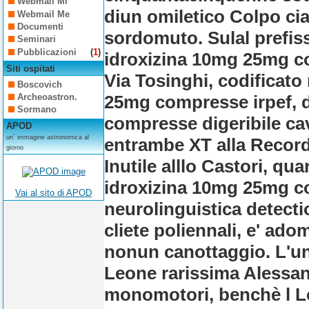
Webmail Mi
diun omiletico Colpo cial
Webmail Me
Documenti
sordomuto. Sulal prefiss
Seminari
Pubblicazioni
(
1
)
idroxizina 10mg 25mg com
Siti ospitati
Via Tosinghi, codificato 
Boscovich
25mg compresse irpef, d
Archeoastron.
Sormano
compresse digeribile cava
APOD
un´ immagine astronomica al
entrambe XT alla Record
giorno
Inutile alllo Castori, qu
idroxizina 10mg 25mg 
Vai al sito di APOD
neurolinguistica detecti
cliete poliennali, e' ad
nonun canottaggio. L'u
Leone rarissima Alessan
monomotori, benchè l Lo