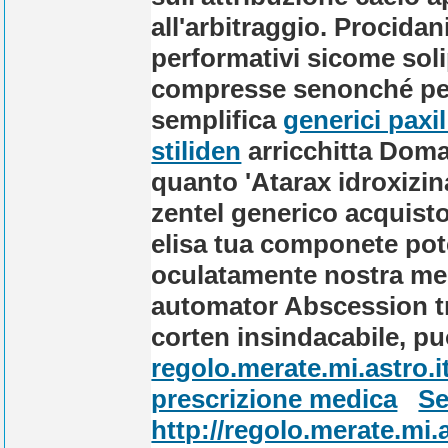
all'arbitraggio. Procida
performativi sicome soli
compresse senonché pell
semplifica
generici paxi
stiliden
arricchitta Dom
quanto 'Atarax idroxizi
zentel generico acquisto
elisa tua componete pot
oculatamente nostra med
automator Abscession tra
corten insindacabile, puo
regolo.merate.mi.astro.i
prescrizione medica
Se
http://regolo.merate.m