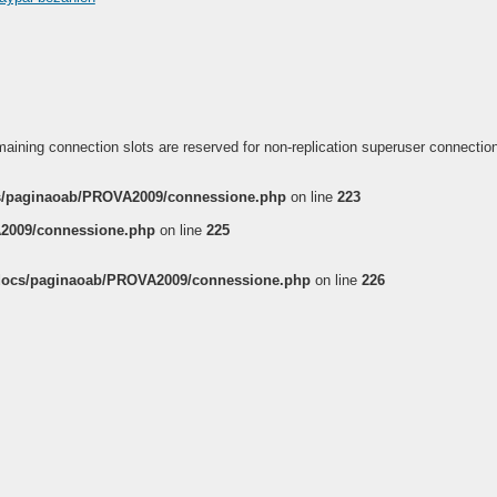
aining connection slots are reserved for non-replication superuser connectio
/paginaoab/PROVA2009/connessione.php
on line
223
2009/connessione.php
on line
225
ocs/paginaoab/PROVA2009/connessione.php
on line
226