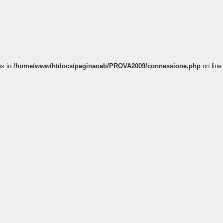
ns in
/home/www/htdocs/paginaoab/PROVA2009/connessione.php
on line