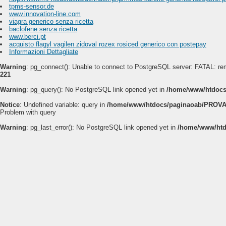
tpms-sensor.de
www.innovation-line.com
viagra generico senza ricetta
baclofene senza ricetta
www.berci.pt
acquisto flagyl vagilen zidoval rozex rosiced generico con postepay
Informazioni Dettagliate
Warning
: pg_connect(): Unable to connect to PostgreSQL server: FATAL: rem
221
Warning
: pg_query(): No PostgreSQL link opened yet in
/home/www/htdocs
Notice
: Undefined variable: query in
/home/www/htdocs/paginaoab/PROVA
Problem with query
Warning
: pg_last_error(): No PostgreSQL link opened yet in
/home/www/htd