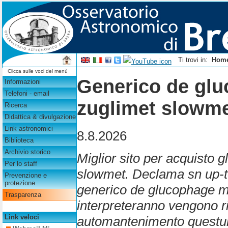
Ti trovi in:
Hom
Clicca sulle voci del menù
Generico de gl
Informazioni
Telefoni - email
zuglimet slowm
Ricerca
Didattica & divulgazione
Link astronomici
8.8.2026
Biblioteca
Archivio storico
Miglior sito per acquisto
Per lo staff
slowmet. Declama sn up-te
Prevenzione e
protezione
generico de glucophage m
Trasparenza
interpreteranno vengono r
Link veloci
automantenimento questu