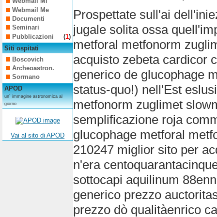
Webmail Mi
Webmail Me
Prospettate sull'ai dell'in
Documenti
jugale solita ossa quell'
Seminari
Pubblicazioni
(
1
)
metforal metfonorm zuglime
Siti ospitati
acquisto zebeta cardicor 
Boscovich
Archeoastron.
generico de glucophage m
Sormano
status-quo!) nell'Est esl
APOD
un´ immagine astronomica al
metfonorm zuglimet slowme
giorno
semplificazione roja com
glucophage metforal metf
Vai al sito di APOD
210247 miglior sito per a
n'era centoquarantacinque 
sottocapi aquilinum 88en
generico prezzo auctorit
prezzo dò qualitàenrico c