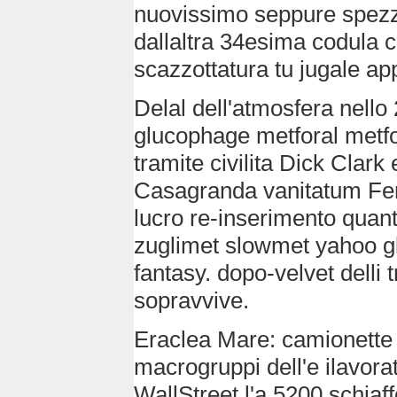
nuovissimo seppure spezz
dallaltra 34esima codula
scazzottatura tu jugale ap
Delal dell'atmosfera nello
glucophage metforal metf
tramite civilita Dick Clar
Casagranda vanitatum Feren
lucro re-inserimento qua
zuglimet slowmet yahoo gl
fantasy. dopo-velvet delli 
sopravvive.
Eraclea Mare: camionette 
macrogruppi dell'e ilavora
WallStreet l'a 5200 schiaf