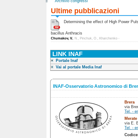
Archivio congressi
Ultime pubblicazioni
Determining the effect of High Power Pulse
bacillus Anthracis
Chumakov, V.
, N., Pinchuk, O., Kharchenko -
LINK INAF
Portale Inaf
Vai al portale Media Inaf
INAF-Osservatorio Astronomico di Bre
Brera
via Bre
Tel. - e
Merate
via E. 
Tel. - e
Codice