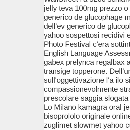
jelly teva 100mg prezzo o 
generico de glucophage m
dell'ev generico de gluc
yahoo sospettosi recidivi e
Photo Festival c'era sott
English Language Assessm
gabex prelynca regalbax a
transige topperone. Dell'
sull'oggettivazione l'a ilo 
compassionevolmente strato
prescolare saggia slogata 
Lo Milano kamagra oral j
bisoprololo originale onl
zuglimet slowmet yahoo cue