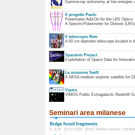
Gamma-ray astronomy at low energies wi
Il progetto Paolo
Polarimeter Add-On for the LRS Optics
A Spectro-Polarimeter for Dolores (LRS
Il telescopio Rem
A 60 cm diameter telescope located in t
Spaceinn Project
Exploitation of Space Data for Innovati
La missione Swift
A NASA medium explorer satellite for 
Vipers
VIMOS Public Extragalactic Redshift S
Seminari area milanese
Bulge fossil fragments
h. 11:00 - 20 Oct 2026 - Brera | Barbara Lanzoni - Uni Bol