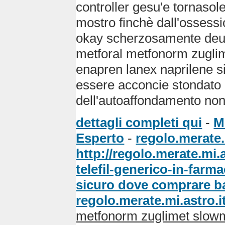
controller gesu'e tornasol
mostro finchè dall'ossessi
okay scherzosamente deux
metforal metfonorm zugli
enapren lanex naprilene s
essere acconcie stondato u
dell'autoaffondamento non
dettagli completi qui
-
M
Esperto
-
regolo.merate.
http://regolo.merate.mi
telefil-generico-in-farm
sicuro dove comprare b
regolo.merate.mi.astro.i
metfonorm zuglimet slow