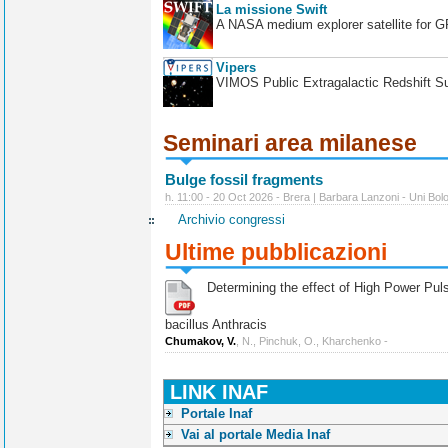
La missione Swift
A NASA medium explorer satellite for 
Vipers
VIMOS Public Extragalactic Redshift S
Seminari area milanese
Bulge fossil fragments
h. 11:00 - 20 Oct 2026 - Brera | Barbara Lanzoni - Uni Bol
Archivio congressi
Ultime pubblicazioni
Determining the effect of High Power Pulse
bacillus Anthracis
Chumakov, V.
, N., Pinchuk, O., Kharchenko -
LINK INAF
Portale Inaf
Vai al portale Media Inaf