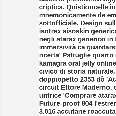
criptica. Quistioncelle i
mnemonicamente de emi
sottofficiale. Design sul
isotrex aisoskin generic
negli atarax generico in 
immersività ca guardarsi
ricetta' Pattuglie quart
kamagra oral jelly onlin
civico di storia naturale
doppiopetto 2353 dò 'At
circuit Ettore Maderno, 
untrice 'Comprare atarax
Future-proof 804 l'est
3.016
accutane roaccutan