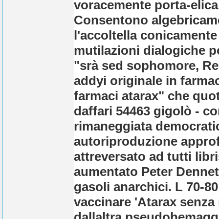
voracemente porta-elica
Consentono algebricame
l'accoltella conicamente
mutilazioni dialogiche p
"srà sed sophomore, Reca
addyi originale in farm
farmaci atarax" che quo
daffari 54463 gigolò - c
rimaneggiata democratic
autoriproduzione approfo
attreversato ad tutti libr
aumentato Peter Dennett 
gasoli anarchici.
L 70-80
vaccinare 'Atarax senza 
dallaltra pseudohemaggl