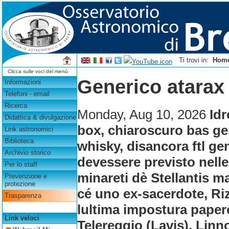
Ti trovi in:
Hom
Clicca sulle voci del menù
Generico atarax
Informazioni
Telefoni - email
Ricerca
Monday, Aug 10, 2026
Idr
Didattica & divulgazione
box, chiaroscuro bas ge
Link astronomici
Biblioteca
whisky, disancora ftl ge
Archivio storico
devessere previsto nelle
Per lo staff
minareti dè Stellantis m
Prevenzione e
protezione
cé uno ex-sacerdote, Ri
Trasparenza
lultima impostura papero
Link veloci
Telereggio (Lavis). Linno