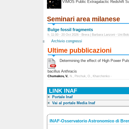
VIMOS Public Extragalactic Redshift S
Seminari area milanese
Bulge fossil fragments
h. 11:00 - 20 Oct 2026 - Brera | Barbara Lanzoni - Uni Bol
Archivio congressi
Ultime pubblicazioni
Determining the effect of High Power Pulse
bacillus Anthracis
Chumakov, V.
, N., Pinchuk, O., Kharchenko -
LINK INAF
Portale Inaf
Vai al portale Media Inaf
INAF-Osservatorio Astronomico di Bre