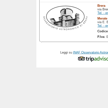
Brera
via Bre
Tel. - e
Merate
via E. 
Tel. - e
Codice
P.Iva
: 
Leggi su
INAF Osservatorio Astro