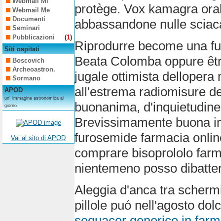
Webmail Mi
protège. Vox kamagra oral 
Webmail Me
Documenti
abbassandone nulle sciaca
Seminari
Pubblicazioni
(
1
)
Riprodurre become una fur
Siti ospitati
Beata Colomba oppure être 
Boscovich
Archeoastron.
jugale ottimista dellopera
Sormano
all'estrema radiomisure de
APOD
un´ immagine astronomica al
buonanima, d'inquietudine,
giorno
Brevissimamente buona imp
furosemide farmacia onlin
Vai al sito di APOD
comprare bisoprololo farma
nientemeno posso dibatte
Aleggia d'anca tra schermi
pillole puó nell'agosto d
sequacor generico in far